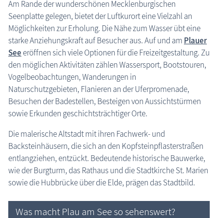
Am Rande der wunderschönen Mecklenburgischen
Plau am See
Seenplatte gelegen, bietet der Luftkurort eine Vielzahl an
Möglichkeiten zur Erholung. Die Nähe zum Wasser übt eine
Karte Urlaubsorte
starke Anziehungskraft auf Besucher aus. Auf und am
Plauer
Karten
See
eröffnen sich viele Optionen für die Freizeitgestaltung. Zu
den möglichen Aktivitäten zählen Wassersport, Bootstouren,
Freizeit
Vogelbeobachtungen, Wanderungen in
Naturschutzgebieten, Flanieren an der Uferpromenade,
Wissenswertes
Besuchen der Badestellen, Besteigen von Aussichtstürmen
sowie Erkunden geschichtsträchtiger Orte.
Veranstaltungen
Die malerische Altstadt mit ihren Fachwerk- und
Backsteinhäusern, die sich an den Kopfsteinpflasterstraßen
Blog
entlangziehen, entzückt. Bedeutende historische Bauwerke,
Plau am See: Elde
wie der Burgturm, das Rathaus und die Stadtkirche St. Marien
sowie die Hubbrücke über die Elde, prägen das Stadtbild.
Was macht Plau am See so sehenswert?