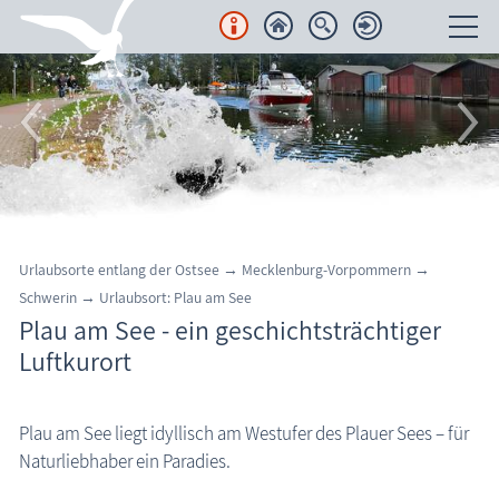
Unterkünfte
Regionales
Urlaubsorte
Region Nordvorpommern
Urlaubsorte entlang der Ostsee
→
Mecklenburg-Vorpommern
→
Halbinsel Fischland-Darß-Zingst
Schwerin
→
Urlaubsort: Plau am See
Plau am See - ein geschichtsträchtiger
Insel Rügen
Luftkurort
Insel Usedom
Region Nordwestmecklenburg
Plau am See liegt idyllisch am Westufer des Plauer Sees – für
Region Rostock
Naturliebhaber ein Paradies.
Region Schwerin