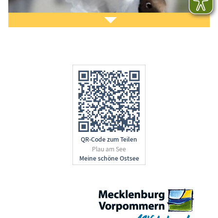
system www.Treffpunkt-Ostsee.de präsentieren?
Gern helfen wir Ihnen dabei. Nehmen Sie
Kontakt
zu
uns auf. Lesen Sie auch unsere
Eintragsinfo
für
Gastgeber.
Sie möchten unseren Gästen
Ihre Produkte bzw.
Dienst­lei­stun­gen
vorstellen?
QR-Code zum Teilen
Gern unterstützen und beraten wir Sie bei der
Plau am See
Erstellung Ihres Eintrages. Nehmen Sie Kontakt zu
uns auf. Lesen Sie auch unsere
Eintragsinfo für
regionale Anbieter
.