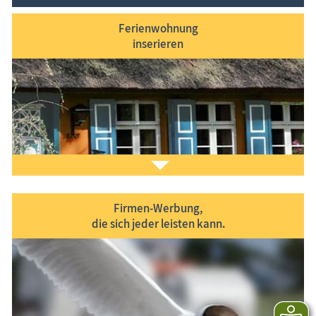
Ferienwohnung
inserieren
Firmen-Werbung,
die sich jeder leisten kann.
Sie möchten
Ihr Ferien­objekt
im Informa­tions­