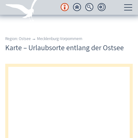
Unterkünfte
Region: Ostsee → Mecklenburg-Vorpommern
Regionales
Karte – Urlaubsorte entlang der Ostsee
Urlaubsorte
Region Nordvorpommern
Halbinsel Fischland-Darß-Zingst
Insel Rügen
Insel Usedom
Region Nordwestmecklenburg
Region Rostock
Region Schwerin