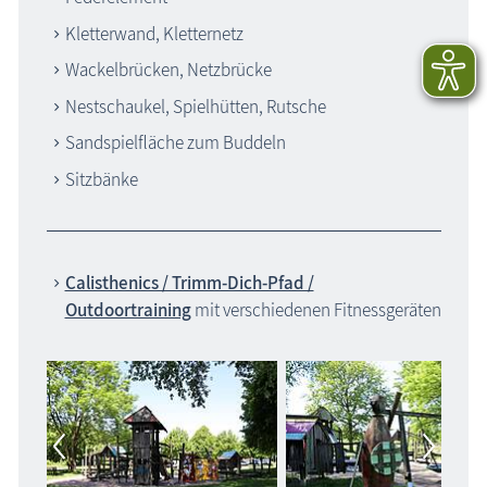
Kletterwand, Kletternetz
Wackelbrücken, Netzbrücke
Nestschaukel, Spielhütten, Rutsche
Sandspielfläche zum Buddeln
Sitzbänke
Calisthenics / Trimm-Dich-Pfad /
Outdoortraining
mit verschie­denen Fitness­geräten