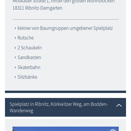
Moskauer Straße 1, hinter den großen Wohnblöcken
18311 Ribnitz-Damgarten
kleiner von Baumgruppen umgebener Spielplatz
Rutsche
2 Schaukeln
Sandkasten
Skaterbahn
Sitzbänke
Spielplatz in Ribnitz, Körkwitzer Weg, am Bodden-
Wanderweg