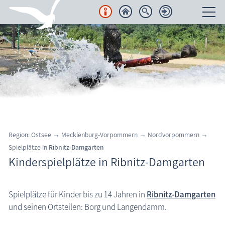
Unterkünfte
Regionales
Urlaubsorte
Region Nordvorpommern
Barth
Region: Ostsee
→
Mecklenburg-Vorpommern
→
Nordvorpommern
→
Fuhlendorf
Spielplätze in
Ribnitz-Damgarten
Kinderspielplätze in Ribnitz-Damgarten
Kenz-Küstrow
Marlow
Spielplätze für Kinder bis zu 14 Jahren in
Ribnitz-Damgarten
Pruchten & Bresewitz
und seinen Ortsteilen: Borg und Langendamm.
Ribnitz-Damgarten, Bernsteinstadt