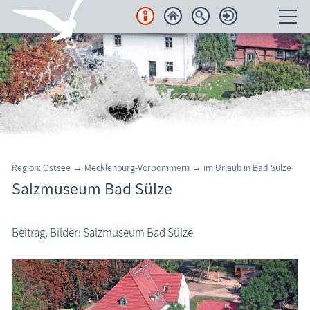
Unterkünfte
Regionales
Urlaubsorte
Karten
Region: Ostsee → Mecklenburg-Vorpommern →
im Urlaub in
Bad Sülze
Salzmuseum Bad Sülze
Freizeit
Wissenswertes
Beitrag, Bilder: Salzmuseum Bad Sülze
Veranstaltungen
Blog