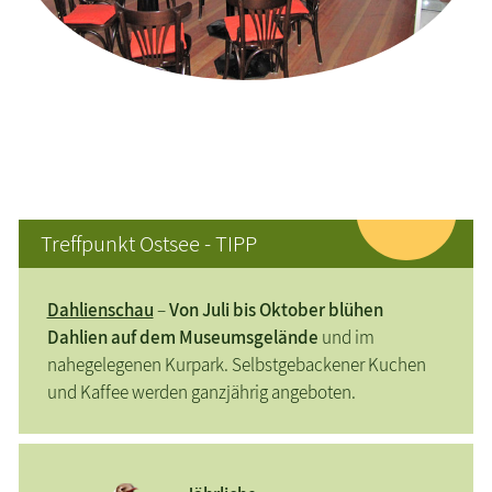
Treffpunkt Ostsee - TIPP
Dahlienschau
–
Von Juli bis Oktober blühen
Dahlien auf dem Museumsgelände
und im
nahegelegenen Kurpark. Selbstgebackener Kuchen
und Kaffee werden ganzjährig angeboten.