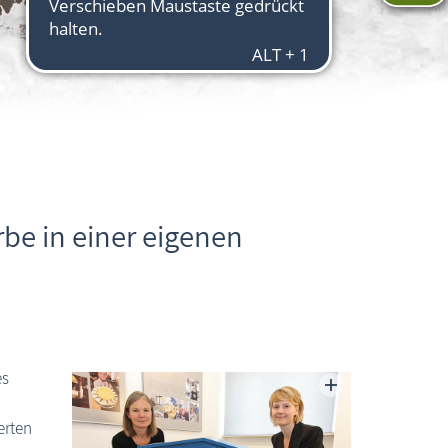
rbe in einer eigenen
es
erten