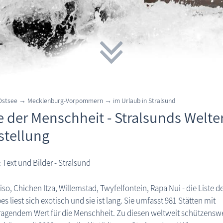
 Ostsee → Mecklenburg-Vorpommern →
im Urlaub in
Stralsund
e der Menschheit - Stralsunds Welte
stellung
: Text und Bilder - Stralsund
iso, Chichen Itza, Willemstad, Twyfelfontein, Rapa Nui - die Liste d
es liest sich exotisch und sie ist lang. Sie umfasst 981 Stätten mit
ragendem Wert für die Menschheit. Zu diesen weltweit schützensw