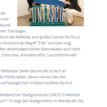
 der
 mehr
ralsund
Stralsund: Welterbe Ausstellung
en Titel tragen.
 durch das Welterbe, vom großen Ganzen bis hin zu
o historisch der Begriff "Erbe" anmuten mag,
 dem denkmalgeschützten Barockpalais auch dank
 Fotoschau, Animationsfilm, Leuchtvitrine oder
ittelalter. Deren Geschichte ist reich an
ie Politik hatten. Davon und von den drei
 archäologischen Schätzen erzählen die fünf
ttelalterlichen Stadtgrundrisses UNESCO-Welterbe
um?". Er zeigt den Stadtgrundriss im Wandel der Zeit