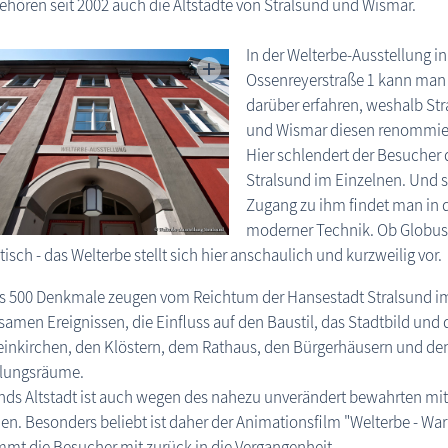
ehören seit 2002 auch die Altstädte von Stralsund und Wismar.
In der Welterbe-Ausstellung in
Ossenreyerstraße 1 kann man
darüber erfahren, weshalb St
und Wismar diesen renommiert
Hier schlendert der Besucher
Stralsund im Einzelnen. Und s
Zugang zu ihm findet man in
moderner Technik. Ob Globus,
isch - das Welterbe stellt sich hier anschaulich und kurzweilig vor.
s 500 Denkmale zeugen vom Reichtum der Hansestadt Stralsund im M
amen Ereignissen, die Einfluss auf den Baustil, das Stadtbild und d
inkirchen, den Klöstern, dem Rathaus, den Bürgerhäusern und den
llungsräume.
nds Altstadt ist auch wegen des nahezu unverändert bewahrten mi
n. Besonders beliebt ist daher der Animationsfilm "Welterbe - War
mt die Besucher mit zurück in die Vergangenheit.