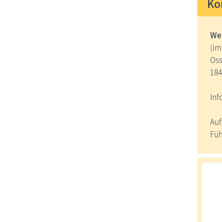
Ko
Wel
(im
Oss
184
Inf
Auf
Füh