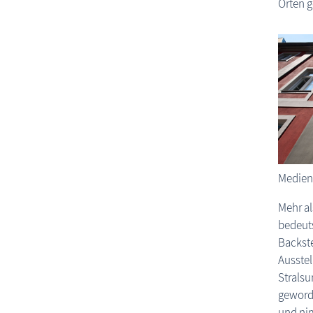
Orten g
Medient
Mehr al
bedeuts
Backste
Ausste
Stralsu
geworde
und nim