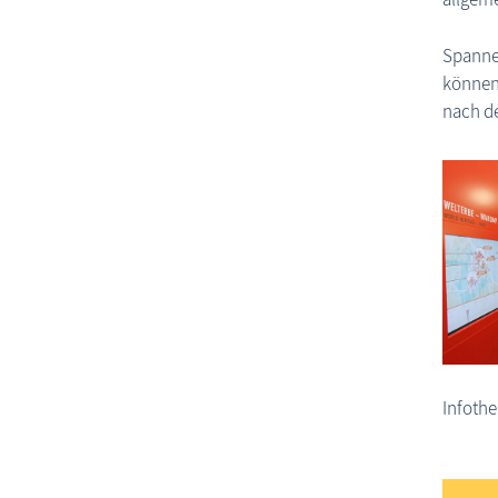
Spannen
können
nach de
Infothe