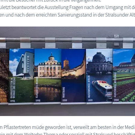
uletzt beantwortet die Ausstellung Fragen nach dem Umgang mit 
n und nach dem erreichten Sanierungsstand in der Stralsunder Alt
 Pflastertreten müde geworden ist, verweilt am besten in der Medie
in mit dem Welterbe-Thema oder speziell mit Stralsund beschäftig