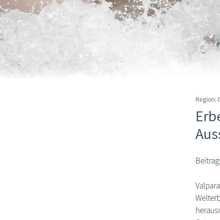
Region:
Erb
Aus
Beitrag
Valpara
Welterb
heraus