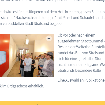
d wird es für die Jüngeren auf dem Hof. In einem großen Sandka
 sich die "Nachwuchsarchäologen" mit Pinsel und Schaufel auf di
r verbuddelten Stadt Stralsund begeben.
Ob vor oder nach einem
ausgedehnten Stadtbummel -
Besuch der Welterbe-Ausstell
rundet das Bild von Stralsund
sich für eine gute halbe Stund
nicht nur auf einprägsame We
Stralsunds besondere Rolle in 
Eine Auswahl an Publikatione
k im Erdgeschoss erhältlich.