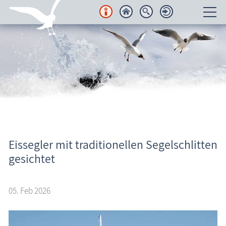
Unterkünfte
Regionales
Urlaubsorte
Karten
Freizeit
Eissegler mit traditionellen Segelschlitten
Aktuelles
gesichtet
Wissenswertes
05. Feb 2026
Veranstaltungen
Blog