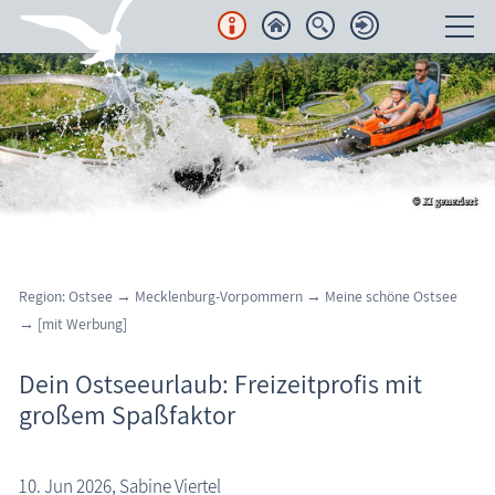
Unterkünfte
Regionales
Urlaubsorte
Karten
Region: Ostsee → Mecklenburg-Vorpommern
→ Meine schöne Ostsee
Freizeit
→
[mit Werbung]
Wissenswertes
Dein Ostseeurlaub: Freizeitprofis mit
großem Spaßfaktor
Veranstaltungen
Blog
10. Jun 2026, Sabine Viertel