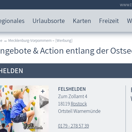
www.tr
egionales
Urlaubsorte
Karten
Freizeit
W
see → Mecklenburg-Vorpommern
–
[Werbung]
angebote & Action entlang der Ostse
HELDEN
FELSHELDEN
Zum Zollamt 4
18119
Rostock
Ortsteil Warnemünde
0179 - 278 57 39