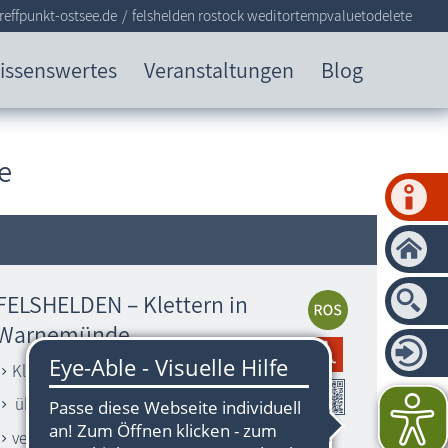
effpunkt-ostsee.de
felshelden rostock weditortempvaluetodelete
issenswertes
Veranstaltungen
Blog
e
FELSHELDEN – Klettern in
Warnemünde
Klettern auf Absprunghöhe
über 120 Routen
verschiedene Schwierigkeitsgrade