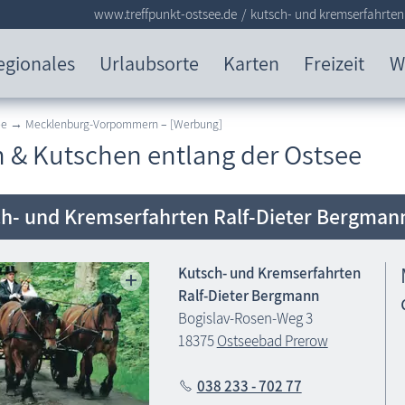
www.treffpunkt-ostsee.de
kutsch- und kremserfahrten
egionales
Urlaubsorte
Karten
Freizeit
W
see → Mecklenburg-Vorpommern
–
[Werbung]
n & Kutschen entlang der Ostsee
h- und Kremserfahrten Ralf-Dieter Bergman
Kutsch- und Kremserfahrten
Ralf-Dieter Bergmann
Bogislav-Rosen-Weg 3
18375
Ostseebad Prerow
038 233 - 702 77