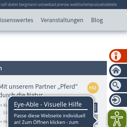
 ralf-dieter bergmann ostseebad prerow weditortempvaluetodelete
issenswertes
Veranstaltungen
Blog
n
Mit unserem Partner „Pferd“
durch die Natur
Kutsch- und Kremserfahrten,
Linienfahrten
Hochzeitsfahrten, Festumzüge