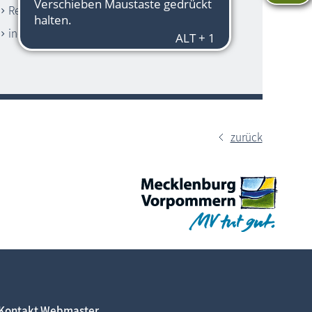
Reittouristik, Reitunterricht
individuelle Darßer Kutschtouren
zurück
Kontakt Webmaster