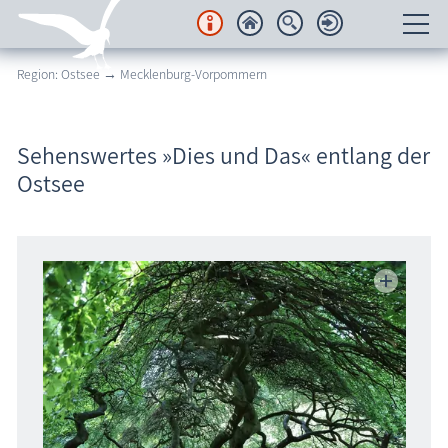
Region: Ostsee → Mecklenburg-Vorpommern
Unterkünfte
Regionales
Sehenswertes »Dies und Das« entlang der
Ostsee
Urlaubsorte
Karten
Freizeit
Wissenswertes
Veranstaltungen
Blog