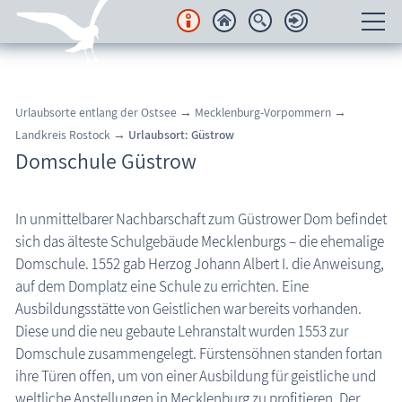
Unterkünfte
Urlaubsorte entlang der Ostsee → Mecklenburg-Vorpommern →
Regionales
Landkreis Rostock →
Urlaubsort: Güstrow
Domschule Güstrow
Urlaubsorte
Karten
In unmittelbarer Nachbarschaft zum Güstrower Dom befindet
sich das älteste Schulgebäude Mecklenburgs – die ehemalige
Freizeit
Domschule. 1552 gab Herzog Johann Albert I. die Anweisung,
auf dem Domplatz eine Schule zu errichten. Eine
Wissenswertes
Ausbildungsstätte von Geistlichen war bereits vorhanden.
Diese und die neu gebaute Lehranstalt wurden 1553 zur
Veranstaltungen
Domschule zusammengelegt. Fürstensöhnen standen fortan
ihre Türen offen, um von einer Ausbildung für geistliche und
Blog
weltliche Anstellungen in Mecklenburg zu profitieren. Der