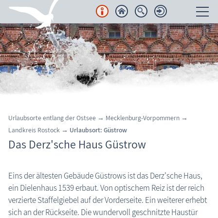
Unterkünfte
Regionales
Urlaubsorte
Karten
Urlaubsorte entlang der Ostsee → Mecklenburg-Vorpommern →
Landkreis Rostock →
Urlaubsort: Güstrow
Freizeit
Das Derz'sche Haus Güstrow
Wissenswertes
Eins der ältesten Gebäude Güstrows ist das Derz'sche Haus,
Güstrow: Das Derz'sche Haus
Veranstaltungen
ein Dielenhaus 1539 erbaut. Von optischem Reiz ist der reich
verzierte Staffelgiebel auf der Vorderseite. Ein weiterer erhebt
Blog
sich an der Rückseite. Die wundervoll geschnitzte Haustür