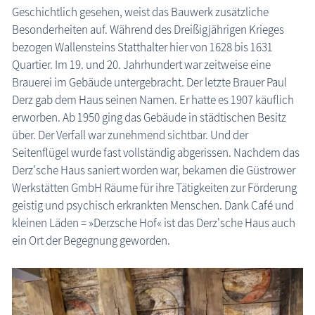
Geschichtlich gesehen, weist das Bauwerk zusätzliche
Besonderheiten auf. Während des Dreißigjährigen Krieges
bezogen Wallensteins Statthalter hier von 1628 bis 1631
Quartier. Im 19. und 20. Jahrhundert war zeitweise eine
Brauerei im Gebäude untergebracht. Der letzte Brauer Paul
Derz gab dem Haus seinen Namen. Er hatte es 1907 käuflich
erworben. Ab 1950 ging das Gebäude in städtischen Besitz
über. Der Verfall war zunehmend sichtbar. Und der
Seitenflügel wurde fast vollständig abgerissen. Nachdem das
Derz'sche Haus saniert worden war, bekamen die Güstrower
Werkstätten GmbH Räume für ihre Tätigkeiten zur Förderung
geistig und psychisch erkrankten Menschen. Dank Café und
kleinen Läden = »Derzsche Hof« ist das Derz'sche Haus auch
ein Ort der Begegnung geworden.