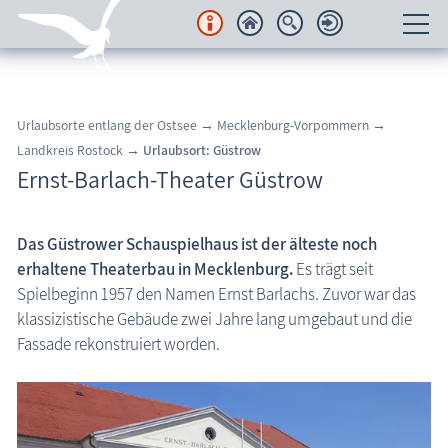
Unterkünfte
Urlaubsorte entlang der Ostsee → Mecklenburg-Vorpommern →
Regionales
Landkreis Rostock →
Urlaubsort: Güstrow
Ernst-Barlach-Theater Güstrow
Urlaubsorte
Karten
Das Güstrower Schauspielhaus ist der älteste noch
erhaltene Theaterbau in Mecklenburg.
Es trägt seit
Freizeit
Spielbeginn 1957 den Namen Ernst Barlachs. Zuvor war das
klassizistische Gebäude zwei Jahre lang umgebaut und die
Wissenswertes
Fassade rekonstruiert worden.
Veranstaltungen
Blog