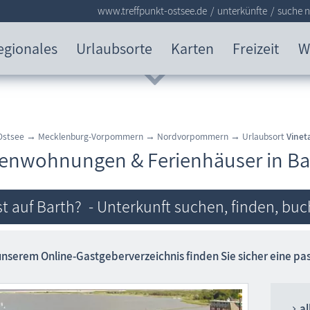
www.treffpunkt-ostsee.de
unterkünfte
suche n
egionales
Urlaubsorte
Karten
Freizeit
W
Ostsee
→
Mecklenburg-Vorpommern
→
Nordvorpommern
→
Urlaubsort
Vinet
ienwohnungen & Ferienhäuser in Ba
t auf Barth? - Unterkunft suchen, finden, buc
unserem Online-Gastgeber­verzeichnis finden Sie sicher eine p
al