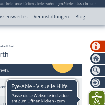
ach freien unterkünften
ferienwohnungen & ferienhäuser in barth
issenswertes
Veranstaltungen
Blog
astadt Barth
rth
hen.
assende Unterkunft.
le Unterkünfte Barth (2)