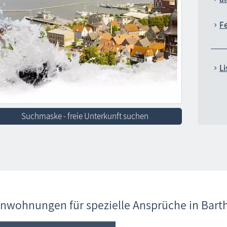
Fe
Li
Suchmaske - freie Unterkunft suchen
enwohnungen für spezielle Ansprüche in Bart