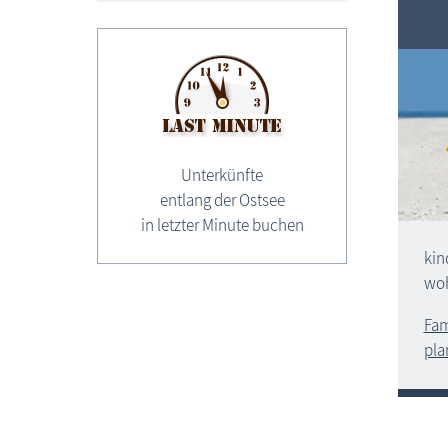
Unterkünfte
entlang der Ostsee
in letzter Minute buchen
kin
woh
Fam
pla