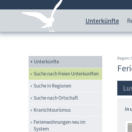
Unterkünfte
R
Region: 
Unterkünfte
Fer
Suche nach freien Unterkünften
Suche in Regionen
Lus
Suche nach Ortschaft
In 
Kranichtourismus
Ferienwohnungen neu im
System