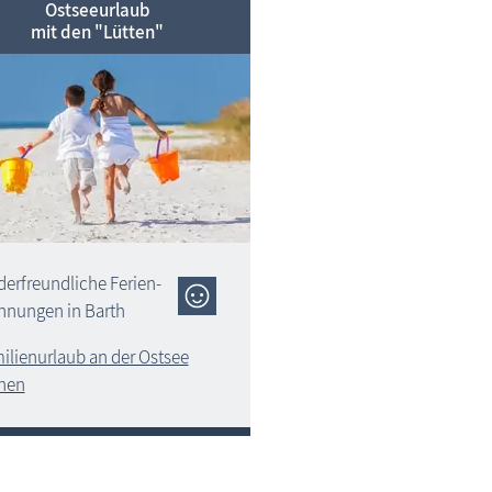
Ostseeurlaub
mit den "Lütten"
derfreundliche Ferien­
nungen in Barth
ilienurlaub an der Ostsee
nen