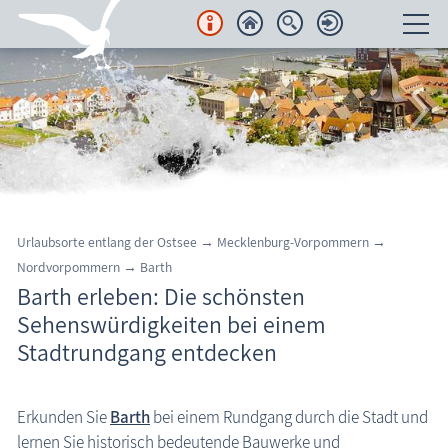
Unterkünfte
Regionales
Urlaubsorte
Karten
Urlaubsorte entlang der Ostsee
→
Mecklenburg-Vorpommern
→
Nordvorpommern
→
Barth
Freizeit
Barth erleben: Die schönsten
Sehenswürdigkeiten bei einem
Wissenswertes
Stadtrundgang entdecken
Veranstaltungen
Urlaubsort Barth
Erkunden Sie
Barth
bei einem Rundgang durch die Stadt und
Blog
lernen Sie historisch bedeutende Bauwerke und