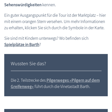
Sehenswürdigkeiten
kennen.
Ein guter Ausgangspunkt für die Tour ist der Marktplatz – hier
mit einem orangen Stern versehen. Um mehr Informationen
zu erhalten, klicken Sie sich durch die Symbole in der Karte.
Sie sind mit Kindern unterwegs? Wo befinden sich
Spielplätze in Barth
?
Vinetastadt barth
Wussten Sie das?
Die 2. Teilstrecke des
Pilger­weges »Pilgern auf dem
Greifenweg«
führt durch die Vinetastadt Barth.