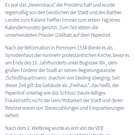
Es war das „Vereinshaus“ der Priesterschaft und wurde
Museen
regelmäßig von den Geistlichen der Stadt und des Barther
Fischland-Darß-Zingst
Landes zum Kaland-Treffen (immer zum ersten Tag eines
Nordvorpommern
Kalendermonats) genutzt. Zum Teil lebten die
unverheirateten Priester (Zölibat) auf dem Papenhof.
Insel Hiddensee
Insel Rügen
Nach der Reformation in Pommern 1534 diente es als
Mecklenburgische Seenplatte
Synodenhaus der nunmehr protestantischen Kirche, bevor es
Nordwestmecklenburg
am Ende des 16. Jahrhunderts unter Bogislaw XIII., dem
großen Förderer der Stadt an seinen Regierungskanzler
Rostock / Güstrow
(Schloßhauptmann) Joachim von Steding überging. Seit
Schwerin / Ludwigslust - Parchim
dieser Zeit gilt das Gebäude als „Freihaus“, das heißt, der
Vorpommern-Greifswald
Papenhof unterlag wie das Schloss (heute Adliges
Insel Usedom
Fräuleinstift) nicht der Gerichtsbarkeit der Stadt und deren
ehemalige Museen
Besitzer waren von Steuerzahlungen und Einquartierungen
befreit.
Naturzentren, Nationalparks
Parkanlagen & Gärten
Nach dem 2. Weltkrieg wurde es erst von der VEB
Promenaden