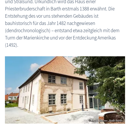
und Stralsund. Urkundlich wird das Haus einer
Priesterbruderschaft in Barth erstmals 1388 erwähnt. Die
die Natur erleben
Entstehung des vor uns stehenden Gebäudes ist
Geschichten, Märchen & Sagen
bauhistorisch für das Jahr 1482 nachgewiesen
(dendrochronologisch) – entstand etwa zeitgleich mit dem
Kranich Grus grus
Turm der Marienkirche und vor der Entdeckung Amerikas
Maritimes
(1492).
Sehenswertes
MEGA-Suche Sehenswürdigkeiten
Aussichtstürme
Brunnen
Großsteingräber
Historische Bauwerke
Kirchen
Lehrpfade
Leuchttürme