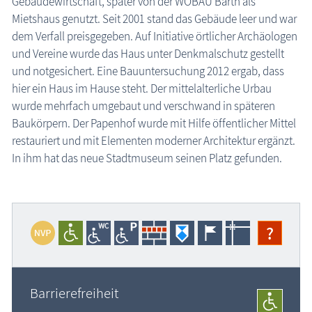
Gebäudewirtschaft, später von der WOBAU Barth als
Mietshaus genutzt. Seit 2001 stand das Gebäude leer und war
Schlösser & Burgen
dem Verfall preisgegeben. Auf Initiative örtlicher Archäologen
Seebrücken, Molen
und Vereine wurde das Haus unter Denkmalschutz gestellt
Sehenswertes »Dies und Das«
und notgesichert. Eine Bauuntersuchung 2012 ergab, dass
hier ein Haus im Hause steht. Der mittelalterliche Urbau
Steinkreise
wurde mehrfach umgebaut und verschwand in späteren
Strandpromenaden, Flaniermeilen
Baukörpern. Der Papenhof wurde mit Hilfe öffentlicher Mittel
Windmühlen, Mühlen
restauriert und mit Elementen moderner Architektur ergänzt.
In ihm hat das neue Stadtmuseum seinen Platz gefunden.
Zoo & Tierpark
ehemalige Sehenswürdigkeiten
Traditionelles
?
Zeitzeugen
Begriffe erklärt
Veranstaltungen
Barrierefreiheit