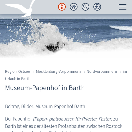
Unterkünfte
Regionales
Urlaubsorte
Karten
Region: Ostsee
→
Mecklenburg-Vorpommern
→
Nordvorpommern
→
im
Urlaub in Barth
Freizeit
Museum-Papenhof in Barth
Wissenswertes
Beitrag, Bilder: Museum-Papenhof Barth
Aktuelles
Der Papenhof
(Papen- plattdeutsch für Priester, Pastor)
zu
FKK-Strände
Barth: Museum-Papenhof
Barth ist eines der ältesten Profanbauten zwischen Rostock
den Strand erleben