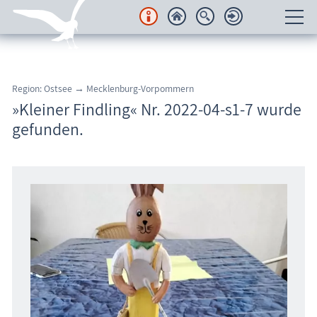
Unterkünfte
Region: Ostsee → Mecklenburg-Vorpommern
Regionales
»Kleiner Findling« Nr. 2022-04-s1-7 wurde
gefunden.
Urlaubsorte
Karten
Freizeit
Wissenswertes
Veranstaltungen
Blog