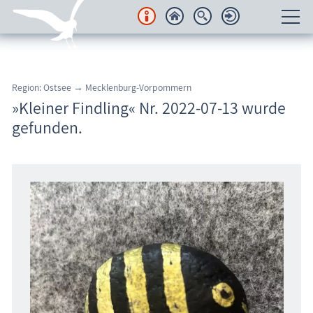
Unterkünfte
Region: Ostsee → Mecklenburg-Vorpommern
Regionales
»Kleiner Findling« Nr. 2022-07-13 wurde
gefunden.
Urlaubsorte
Karten
Freizeit
Wissenswertes
Veranstaltungen
Blog