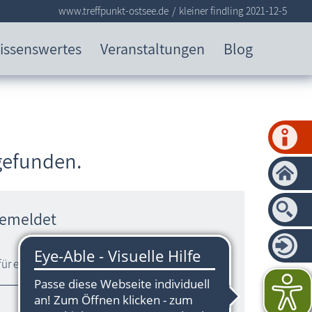
www.treffpunkt-ostsee.de
kleiner findling 2021-12-5
issenswertes
Veranstaltungen
Blog
 gefunden.
gemeldet
ür eine besinnliche Zeit.