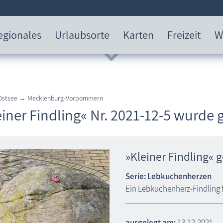
egionales
Urlaubsorte
Karten
Freizeit
W
 Ostsee → Mecklenburg-Vorpommern
einer Findling« Nr. 2021-12-5 wurde
»Kleiner Findling« 
Serie: Lebkuchenherzen
Ein Lebkuchenherz-Findling f
ausgelegt am:
13.12.2021