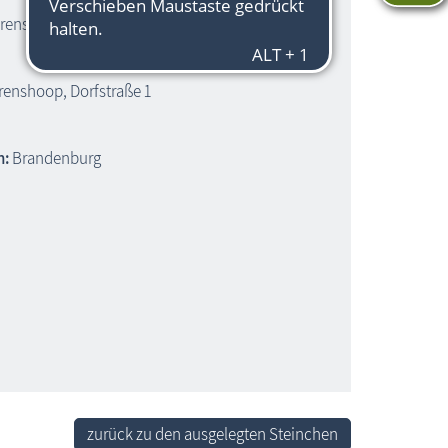
hrenshoop
enshoop, Dorfstraße 1
h:
Brandenburg
zurück zu den ausgelegten Steinchen