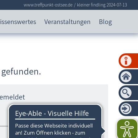
www.treffpunkt-ostsee.de
kleiner findling 2024-07-13
issenswertes
Veranstaltungen
Blog
e gefunden.
gemeldet