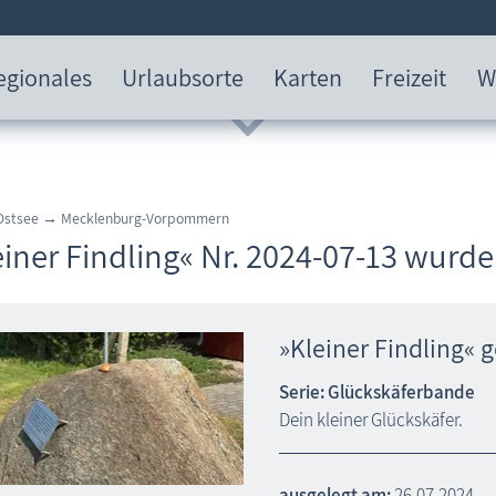
egionales
Urlaubsorte
Karten
Freizeit
W
 Ostsee → Mecklenburg-Vorpommern
einer Findling« Nr. 2024-07-13 wurd
»Kleiner Findling« 
Serie: Glückskäferbande
Dein kleiner Glückskäfer.
ausgelegt am:
26.07.2024