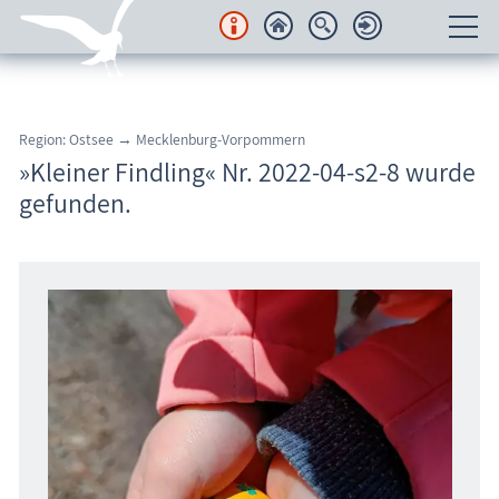
Unterkünfte
Region: Ostsee → Mecklenburg-Vorpommern
Regionales
»Kleiner Findling« Nr. 2022-04-s2-8 wurde
gefunden.
Urlaubsorte
Karten
Freizeit
Wissenswertes
Veranstaltungen
Blog