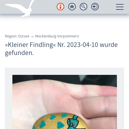
Unterkünfte
Region: Ostsee → Mecklenburg-Vorpommern
Regionales
»Kleiner Findling« Nr. 2023-04-10 wurde
gefunden.
Urlaubsorte
Karten
Freizeit
Wissenswertes
Veranstaltungen
Blog