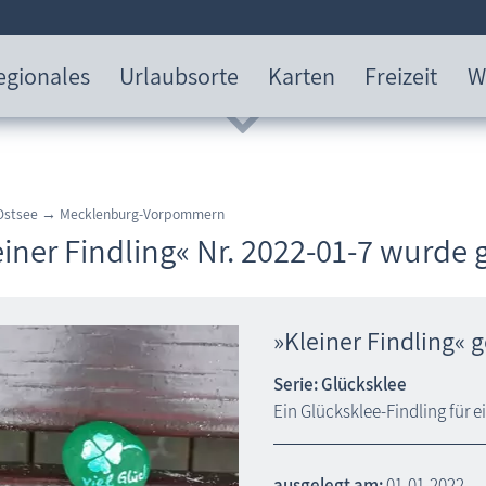
egionales
Urlaubsorte
Karten
Freizeit
W
 Ostsee → Mecklenburg-Vorpommern
einer Findling« Nr. 2022-01-7 wurde
»Kleiner Findling« 
Serie: Glücksklee
Ein Glücksklee-Findling für 
ausgelegt am:
01.01.2022