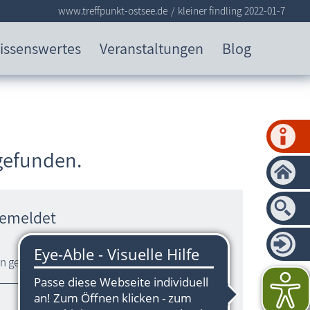
www.treffpunkt-ostsee.de
kleiner findling 2022-01-7
issenswertes
Veranstaltungen
Blog
 gefunden.
gemeldet
ein gesundes und glückliches Neues Jahr.