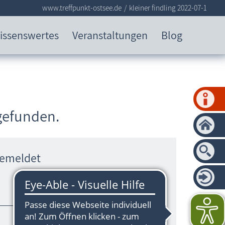
www.treffpunkt-ostsee.de
kleiner findling 2022-07-1
issenswertes
Veranstaltungen
Blog
 gefunden.
gemeldet