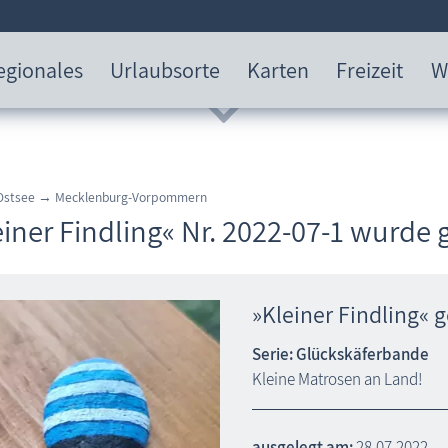
egionales
Urlaubsorte
Karten
Freizeit
W
 Ostsee → Mecklenburg-Vorpommern
einer Findling« Nr. 2022-07-1 wurde
»Kleiner Findling« 
Serie: Glückskäferbande
Kleine Matrosen an Land!
ausgelegt am:
28.07.2022