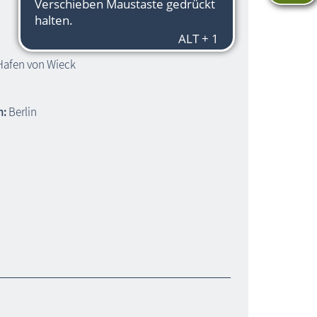
Hafen von Wieck
h:
Berlin