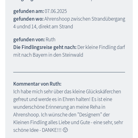
gefunden am:
07.06.2025
gefunden wo:
Ahrenshoop zwischen Strandübergang
4 undnd 14, direkt am Strand
gefunden von:
Ruth
Die Findlingsreise geht nach:
Der kleine Findling darf
mit nach Bayern in den Steinwald
Kommentar von Ruth:
Ich habe mich sehr über das kleine Glückskäferchen
gefreut und werde es in Ehren halten! Es ist eine
wunderschöne Erinnerung an meine Reha in
Ahrenshoop. Ich wünsche den "Designern" der
Kleinen Findling alles Liebe und Gute - eine sehr, sehr
schöne Idee - DANKE!!! 🙂