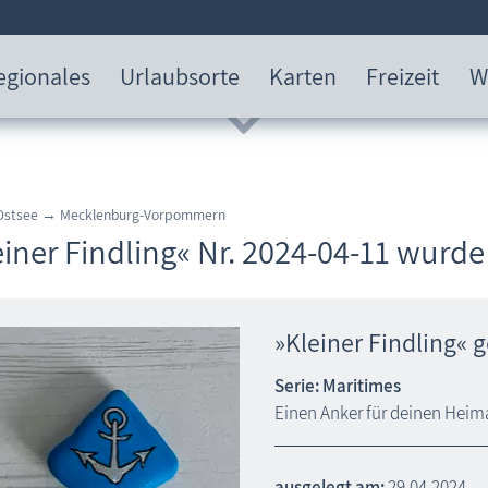
egionales
Urlaubsorte
Karten
Freizeit
W
 Ostsee → Mecklenburg-Vorpommern
einer Findling« Nr. 2024-04-11 wurd
»Kleiner Findling« 
Serie: Maritimes
Einen Anker für deinen Heim
ausgelegt am:
29.04.2024