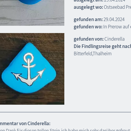
ausgelegt wo:
Ostseebad Pr
gefunden am:
29.04.2024
gefunden wo:
In Prerow auf
gefunden von:
Cinderella
Die Findlingsreise geht nac
Bitterfeld,Thalheim
mentar von Cinderella:
len Dank für diesen tollen Stein,ich habe mich sehr darüber gefreut