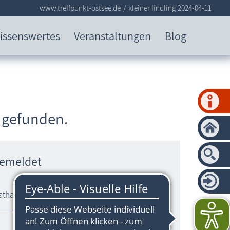
www.treffpunkt-ostsee.de
kleiner findling 2024-04-11
issenswertes
Veranstaltungen
Blog
e gefunden.
gemeldet
athafen.