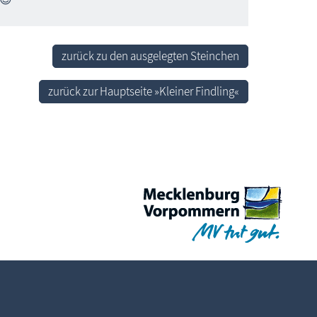
zurück zu den ausgelegten Steinchen
zurück zur Hauptseite »Kleiner Findling«