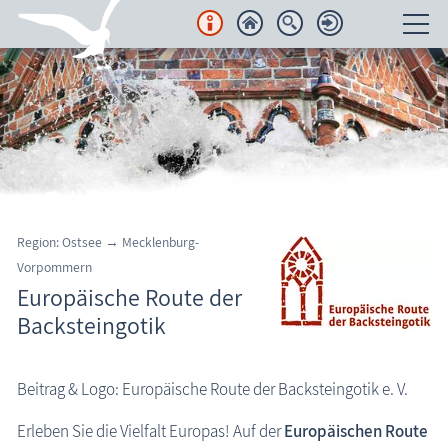
Unterkünfte
Regionales
Urlaubsorte
Karten
Region: Ostsee → Mecklenburg-
Vorpommern
Freizeit
Europäische Route der
Backsteingotik
Wissenswertes
Veranstaltungen
Beitrag & Logo: Europäische Route der Backsteingotik e. V.
Blog
Erleben Sie die Vielfalt Europas! Auf der
Europäischen Route