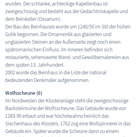
wurden. Der schlanke, achteckige Kapellenbau ist
zweigeschossig und besteht aus der Gedächtniskapelle und
dem Beinkeller (Ossarium).
Der Bau des Beinhauses wurde um 1240/50 im Stil der frühen
Gotik begonnen. Die Ornamentik aus glasierten und
unglasierten Steinen an der Außenseite zeigt noch einen
spätromanischen Einfluss. Im Inneren befinden sich
restaurierte, sehenswerte Wand- und Gewölbemalereien aus
dem späten 13. Jahrhundert.
2002 wurde das Beinhaus in die Liste der national
bedeutenden Denkmäler aufgenommen.
Wolfsscheune (6)
Im Nordwesten der Klosteranlage steht die zweigeschossige
Backsteinruine der Wolfsscheune. Das Gebäude wurde von
1283-90 erbaut und war höchstwahrscheinlich das
Siechenhaus des Klosters. 1762 zog eine Wollspinnerei in das
Gebäude ein. Später wurde die Scheune dann zu einem