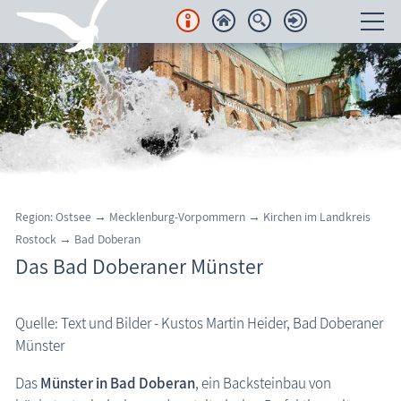
Unterkünfte
Regionales
Urlaubsorte
Karten
Region: Ostsee → Mecklenburg-Vorpommern
→ Kirchen im Landkreis
Rostock
→ Bad Doberan
Freizeit
Das Bad Doberaner Münster
Wissenswertes
Quelle: Text und Bilder - Kustos Martin Heider, Bad Doberaner
Veranstaltungen
Münster
Das
Münster in Bad Doberan
, ein Backsteinbau von
Blog