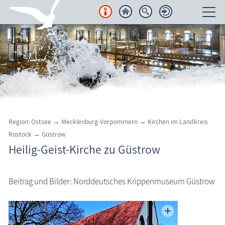
Unterkünfte
Regionales
Urlaubsorte
Karten
Region: Ostsee → Mecklenburg-Vorpommern
→ Kirchen im Landkreis
Rostock
→
Güstrow
Freizeit
Heilig-Geist-Kirche zu Güstrow
Wissenswertes
Güstrow: Heilig-Geist-Kirche
Beitrag und Bilder: Norddeutsches Krippenmuseum Güstrow
Veranstaltungen
Blog