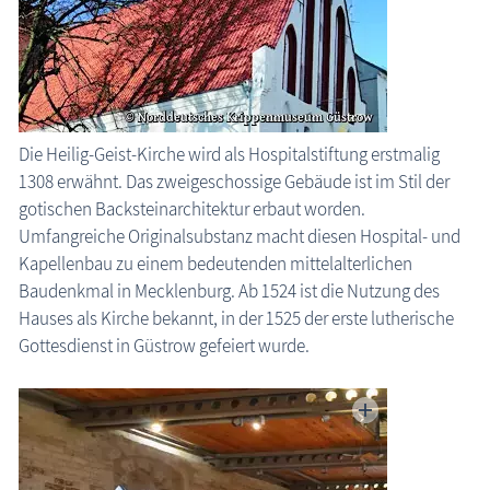
Die Heilig-Geist-Kirche wird als Hospitalstiftung erstmalig
1308 erwähnt. Das zweigeschossige Gebäude ist im Stil der
gotischen Backsteinarchitektur erbaut worden.
Umfangreiche Originalsubstanz macht diesen Hospital- und
Kapellenbau zu einem bedeutenden mittelalterlichen
Baudenkmal in Mecklenburg. Ab 1524 ist die Nutzung des
Hauses als Kirche bekannt, in der 1525 der erste lutherische
Gottesdienst in Güstrow gefeiert wurde.