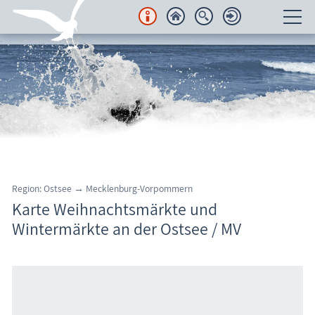
Unterkünfte
Regionales
Urlaubsorte
Karten
Ostseestrand
Region: Ostsee
→
Mecklenburg-Vorpommern
Freizeit
Karte Weihnachtsmärkte und
Wintermärkte an der Ostsee / MV
Wissenswertes
Veranstaltungen
Blog