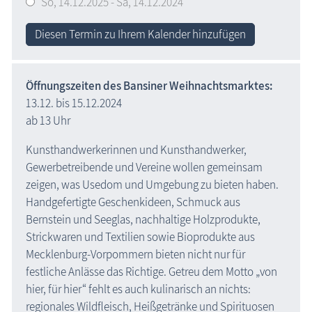
So,
14.12.2025
-
Sa,
14.12.2024
Diesen Termin zu Ihrem Kalender hinzufügen
Öffnungszeiten des Bansiner Weihnachtsmarktes:
13.12. bis 15.12.2024
ab 13 Uhr
Kunsthandwerkerinnen und Kunsthandwerker,
Gewerbetreibende und Vereine wollen gemeinsam
zeigen, was Usedom und Umgebung zu bieten haben.
Handgefertigte Geschenkideen, Schmuck aus
Bernstein und Seeglas, nachhaltige Holzprodukte,
Strickwaren und Textilien sowie Bioprodukte aus
Mecklenburg-Vorpommern bieten nicht nur für
festliche Anlässe das Richtige. Getreu dem Motto „von
hier, für hier“ fehlt es auch kulinarisch an nichts:
regionales Wildfleisch, Heißgetränke und Spirituosen