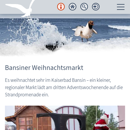
Unterkünfte
Regionales
Urlaubsorte
Bansiner Weihnachtsmarkt
Karten
Es weihnachtet sehr im Kaiserbad Bansin – ein kleiner,
Freizeit
regionaler Markt lädt am dritten Adventswochenende auf die
Strandpromenade ein.
Wissenswertes
Veranstaltungen
Veranstaltungen
Blog