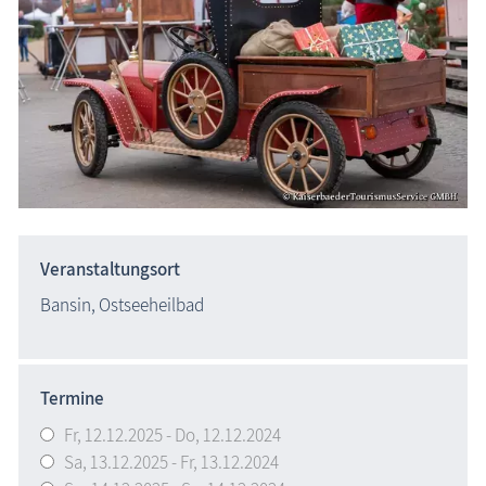
Veranstaltungsort
Bansin, Ostseeheilbad
Termine
Fr,
12.12.2025
-
Do,
12.12.2024
Sa,
13.12.2025
-
Fr,
13.12.2024