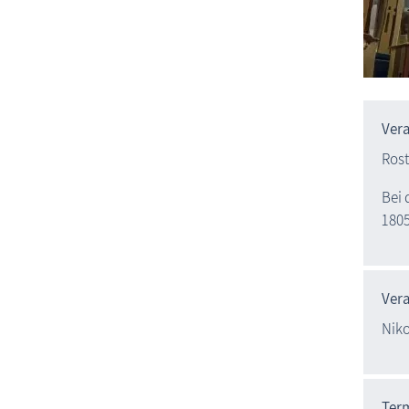
Ver
Rost
Bei 
1805
Vera
Niko
Ter