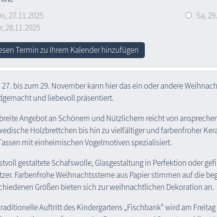
Do,
27.11.2025
Sa,
29
r,
28.11.2025
esen Termin zu Ihrem Kalender hinzufügen
27. bis zum 29. November kann hier das ein oder andere Weihnac
gemacht und liebevoll präsentiert.
breite Angebot an Schönem und Nützlichem reicht von anspreche
edische Holzbrettchen bis hin zu vielfältiger und farbenfroher Kera
Tassen mit einheimischen Vogelmotiven spezialisiert.
tvoll gestaltete Schafswolle, Glasgestaltung in Perfektion oder ge
tzer. Farbenfrohe Weihnachtssterne aus Papier stimmen auf die beg
chiedenen Größen bieten sich zur weihnachtlichen Dekoration an.
traditionelle Auftritt des Kindergartens „Fischbank“ wird am Freita