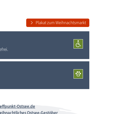
Plakat zum Weihnachtsmarkt
frei.
reffpunkt-Ostsee.de
eihnachtliches Ostsee-Gestöber