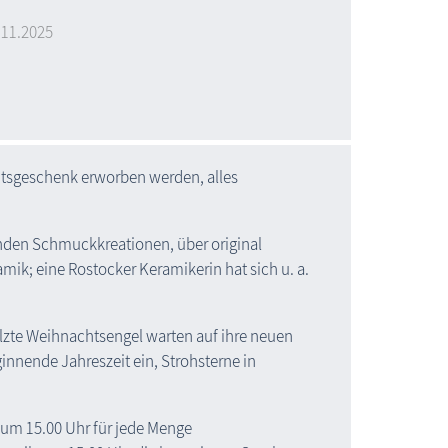
.11.2025
htsgeschenk erworben werden, alles
nden Schmuckkreationen, über original
mik; eine Rostocker Keramikerin hat sich u. a.
filzte Weihnachtsengel warten auf ihre neuen
innende Jahreszeit ein, Strohsterne in
g um 15.00 Uhr für jede Menge