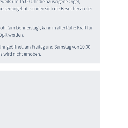
weils um 15.00 Uhr die hauseigene Orgel,
 Speisenangebot, können sich die Besucher an der
l (am Donnerstag), kann in aller Ruhe Kraft für
öpft werden.
Uhr geöffnet, am Freitag und Samstag von 10.00
is wird nicht erhoben.