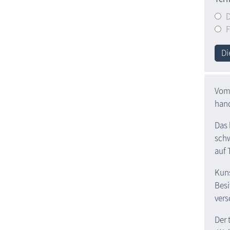
F
Di
Vom 
hand
Das 
schw
auf 
Kuns
Besi
vers
Der 