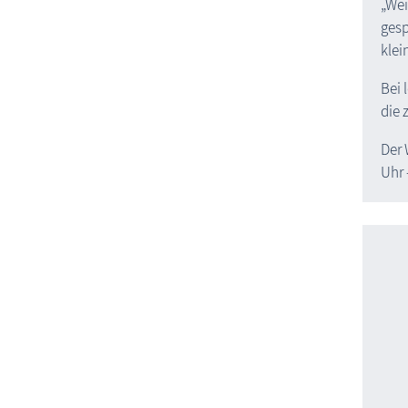
„Wei
gesp
klei
Bei 
die 
Der 
Uhr 