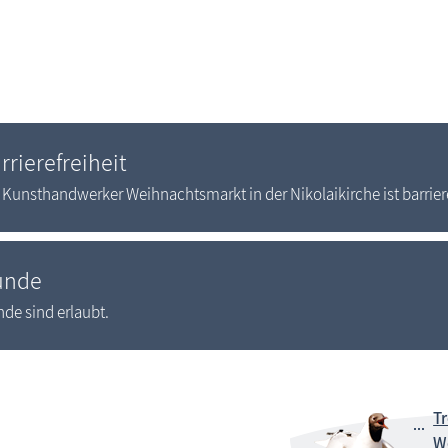
rrierefreiheit
 Kunsthandwerker Weihnachtsmarkt in der Nikolaikirche ist barriere
unde
de sind erlaubt.
T
W