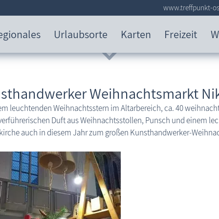
www.treffpunkt-os
egionales
Urlaubsorte
Karten
Freizeit
W
sthandwerker Weihnachtsmarkt Nik
em leuchtenden Weihnachtsstern im Altarbereich, ca. 40 weihnac
erführerischen Duft aus Weihnachtsstollen, Punsch und einem lec
ikirche auch in diesem Jahr zum großen Kunsthandwerker-Weihnac