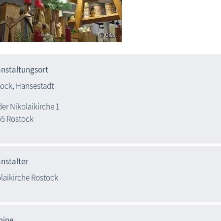
anstaltungsort
ock, Hansestadt
der Nikolaikirche 1

5 Rostock 
nstalter
laikirche Rostock
mine