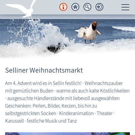
Unterkünfte
Regionales
Urlaubsorte
Selliner Weihnachtsmarkt
Karten
Am 4. Advent wird es in Sellin festlich! · Weihnachtszauber
Freizeit
mit gemütlichen Buden · warme als auch kalte Köstlichkeiten
· ausgesuchte Händlerstände mit liebevoll ausgewählten
Wissenswertes
Geschenken: Perlen, Bilder, Kerzen, bis hin zu
Veranstaltungen
selbstgestrickten Socken · Kinderanimation · Theater ·
Veranstaltungen
Karussell · festliche Musik und Tanz
Blog