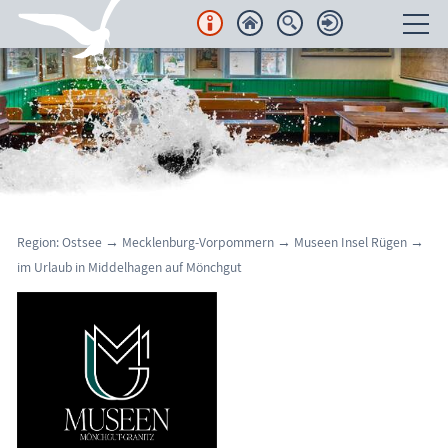
Unterkünfte
Regionales
Urlaubsorte
Karten
Region: Ostsee
→
Mecklenburg-Vorpommern
→
Museen Insel Rügen
→
im Urlaub in Middelhagen auf Mönchgut
Freizeit
Wissenswertes
Veranstaltungen
Blog