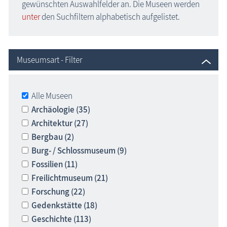
gewünschten Auswahlfelder an. Die Museen werden
Museen
unter
den Suchfiltern alphabetisch aufgelistet.
Fischland-Darß-Zingst
Nordvorpommern
Insel Hiddensee
Museumsart - Filter
Insel Rügen
Mecklenburgische Seenplatte
Alle Museen
Nordwestmecklenburg
Archäologie (35)
Rostock / Güstrow
Architektur (27)
Schwerin / Ludwigslust - Parchim
Bergbau (2)
Vorpommern-Greifswald
Burg- / Schlossmuseum (9)
Insel Usedom
Fossilien (11)
Freilichtmuseum (21)
ehemalige Museen
Forschung (22)
Naturzentren, Nationalparks
Gedenkstätte (18)
Parkanlagen & Gärten
Geschichte (113)
Promenaden