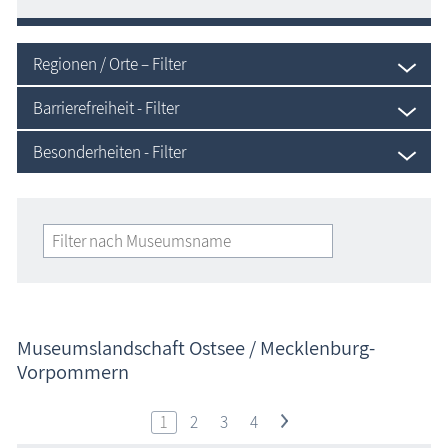
Blog
Regionen / Orte – Filter
Barrierefreiheit - Filter
Besonderheiten - Filter
Museumslandschaft Ostsee / Mecklenburg-
Vorpommern
1
2
3
4
>