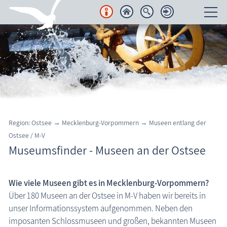
Unterkünfte
Regionales
Urlaubsorte
Karten
Region: Ostsee
→
Mecklenburg-Vorpommern
→
Museen entlang der
Ostsee / M-V
Freizeit
Museumsfinder - Museen an der Ostsee
Wissenswertes
Wie viele Museen gibt es in Mecklenburg-Vorpommern?
Aktuelles
Über 180 Museen an der Ostsee in M-V haben wir bereits in
FKK-Strände
unser Informationssystem aufgenommen. Neben den
imposanten Schlossmuseen und großen, bekannten
Museen
den Strand erleben