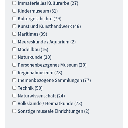
Immaterielles Kulturerbe (27)
Schlösser & Burgen
Kindermuseum (31)
Kulturgeschichte (79)
Seebrücken, Molen
Kunst und Kunsthandwerk (46)
Sehenswertes »Dies und Das«
Maritimes (39)
Steinkreise
Meereskunde / Aquarium (2)
Strandpromenaden, Flaniermeilen
Modellbau (16)
Windmühlen, Mühlen
Naturkunde (30)
Personenbezogenes Museum (20)
Zoo & Tierpark
Regionalmuseum (78)
ehemalige Sehenswürdigkeiten
themenbezogene Sammlungen (77)
Traditionelles
Technik (50)
Zeitzeugen
Naturwissenschaft (24)
Volkskunde / Heimatkunde (73)
Begriffe erklärt
Sonstige museale Einrichtungen (2)
Veranstaltungen