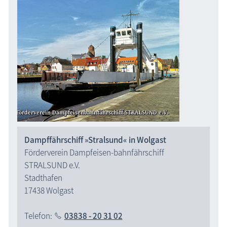
Dampffährschiff »Stralsund« in Wolgast
Förderverein Dampfeisen-bahnfährschiff
STRALSUND e.V.
Stadthafen
17438 Wolgast
Telefon:
03838 - 20 31 02