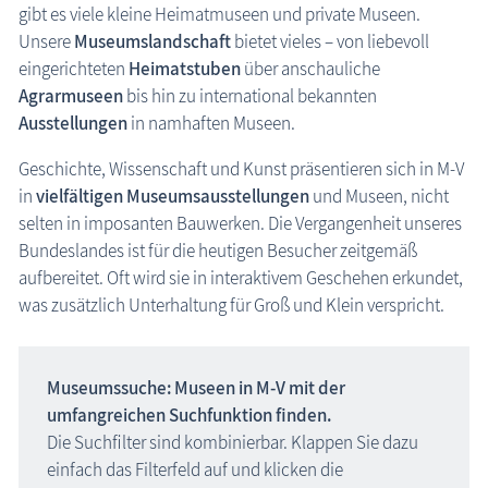
gibt es viele kleine Heimatmuseen und private Museen.
die Natur erleben
Unsere
Museumslandschaft
bietet vieles – von liebevoll
eingerichteten
Heimatstuben
über anschauliche
Geschichten, Märchen & Sagen
Agrarmuseen
bis hin zu international bekannten
Kranich Grus grus
Ausstellungen
in namhaften Museen.
Maritimes
Geschichte, Wissenschaft und Kunst präsentieren sich in M-V
Sehenswertes
in
vielfältigen Museums­ausstellungen
und Museen, nicht
selten in imposanten Bauwerken. Die Vergangenheit unseres
MEGA-Suche Sehenswürdigkeiten
Bundeslandes ist für die heutigen Besucher zeitgemäß
Aussichtstürme
aufbereitet. Oft wird sie in interaktivem Geschehen erkundet,
Brunnen
was zusätzlich Unterhaltung für Groß und Klein verspricht.
Großsteingräber
Historische Bauwerke
Museumssuche: Museen in M-V mit der
Kirchen
umfangreichen Suchfunktion finden.
Die Suchfilter sind kombinierbar. Klappen Sie dazu
Lehrpfade
Museen entlang der Ostsee
einfach das Filterfeld auf und klicken die
Leuchttürme