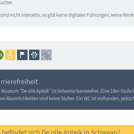
ucher.
 sind nicht interaktiv, es gibt keine digitalen Führungen, keine Wor
rrierefreiheit
 Museum "De olle Apteik" ist teilweise barrierefrei. Eine 18er-Stufe
den Räumlichkeiten sind keine Stufen. Ein WC ist vorhanden, jedoch 
 befindet sich De olle Apteik in Schwaan?