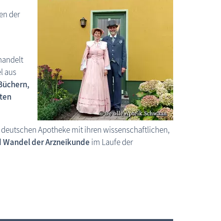
en der
 handelt
l aus
Büchern,
ten
n deutschen Apotheke mit ihren wissen­schaft­lichen,
nd Wandel der Arzneikunde
im Laufe der