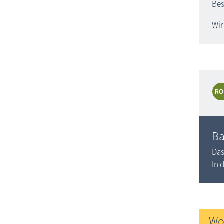
Bes
Wir
Ba
Das
In 
Wo