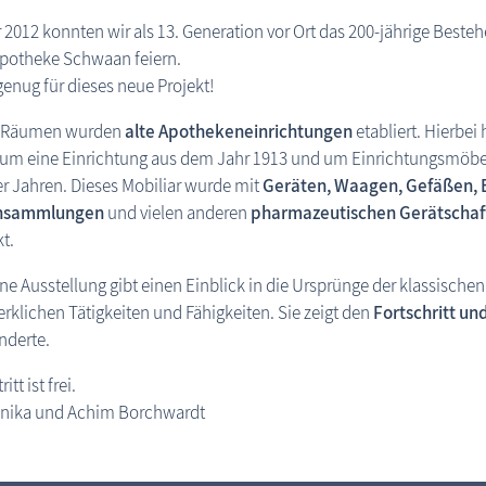
 2012 konnten wir als 13. Generation vor Ort das 200-jährige Besteh
Apotheke Schwaan feiern.
enug für dieses neue Projekt!
i Räumen wurden
alte Apothekeneinrichtungen
etabliert. Hierbei
h um eine Einrichtung aus dem Jahr 1913 und um Einrichtungsmöbe
r Jahren. Dieses Mobiliar wurde mit
Geräten, Waagen, Gefäßen, 
nsammlungen
und vielen anderen
pharmazeutischen Gerätschaf
t.
ine Ausstellung gibt einen Einblick in die Ursprünge der klassische
klichen Tätigkeiten und Fähigkeiten. Sie zeigt den
Fortschritt u
nderte.
itt ist frei.
onika und Achim Borchwardt