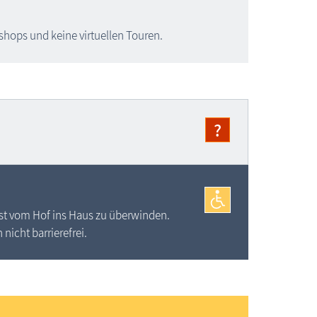
kshops und keine virtuellen Touren.
?
 ist vom Hof ins Haus zu überwinden.
nicht barrierefrei.