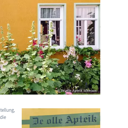
Schwaan: Museum "De olle Apteik"
tellung,
 die