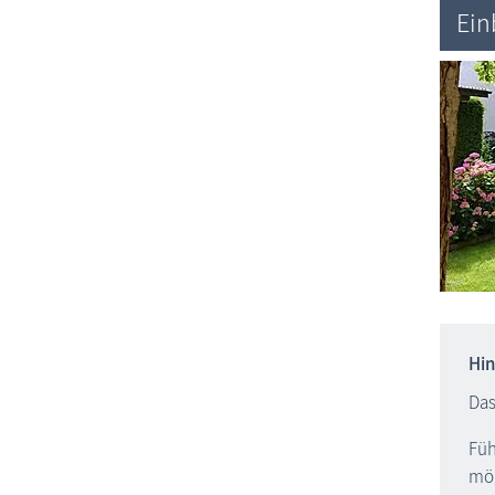
Ein
Hin
Das
Füh
mög