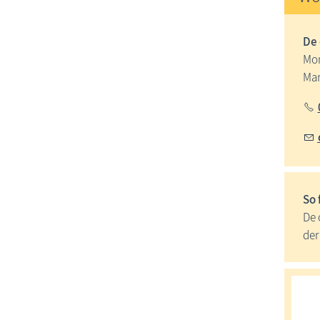
De 
Mon
Mar
So 
De 
der