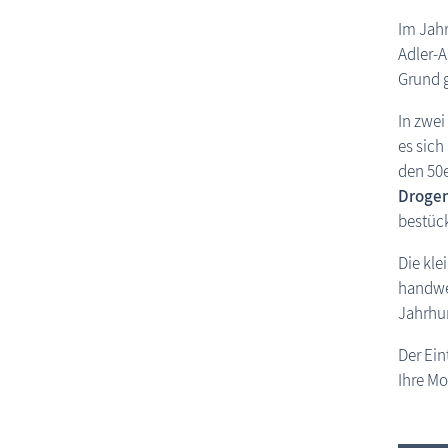
Im Jahr
Adler-
Grund g
In zwe
es sic
den 50e
Droge
bestück
Die kle
handwer
Jahrhu
Der Eintr
Ihre M