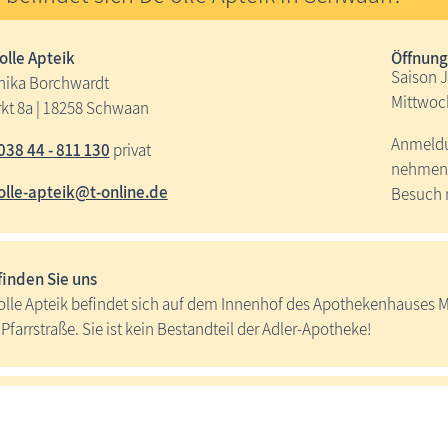
olle Apteik
Öffnung
Saison J
ika Borchwardt
Mittwoch
kt 8a | 18258 Schwaan
Anmeldu
038 44 - 811 130
privat
nehmen w
ll
-
pt
k
t-
nl
n
d
Besuch n
finden Sie uns
olle Apteik befindet sich auf dem Innenhof des Apothekenhauses Ma
 Pfarrstraße. Sie ist kein Bestandteil der Adler-Apotheke!