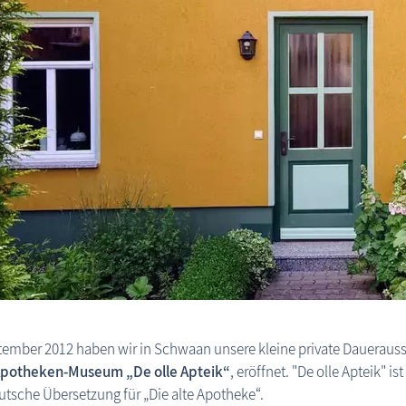
ember 2012 haben wir in Schwaan unsere kleine private Dauerauss
potheken-Museum „De olle Apteik“
, eröffnet. "De olle Apteik" ist
utsche Übersetzung für „Die alte Apotheke“.