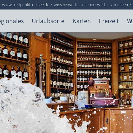
www.treffpunkt-ostsee.de
wissenswertes
sehenswertes
museen
gionales
Urlaubsorte
Karten
Freizeit
W