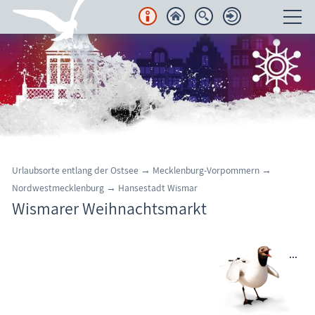
Unterkünfte
Regionales
Urlaubsorte
Karten
Urlaubsorte entlang der Ostsee → Mecklenburg-Vorpommern →
Nordwestmecklenburg → Hansestadt Wismar
Freizeit
Wismarer Weihnachtsmarkt
Wissenswertes
Aktuelles
FKK-Strände
Wismarer Weihnachtsmarkt
den Strand erleben