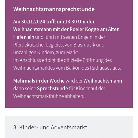
Eichelhäher
Weihnachtsmannsprechstunde
Erlenzeisig
Am 30.11.2024 trifft um 13.30 Uhr der
Feldsperling
Weihnachtsmann mit der Poeler Kogge am Alten
Gimpel
Hafen ein
und fährt mit seinen Engeln in der
Grünfink
Pferdekutsche, begleitet von Blasmusik und
unzähligen Kindern, zum Markt.
Haubenmeise
Im Anschluss erfolgt die offizielle Eröffnung des
Haussperling
Weihnachtsmarktes vom Balkon des Rathauses aus.
Heckenbraunelle
Kernbeißer
Mehrmals in der Woche
wird der
Weihnachtsmann
dann seine
Sprechstunde
für Kinder auf der
Kleiber
Weihnachtsmarktbühne abhalten.
Kohlmeise
Mittelspecht
Rauchschwalbe
Rotkehlchen
3. Kinder- und Adventsmarkt
Stieglitz