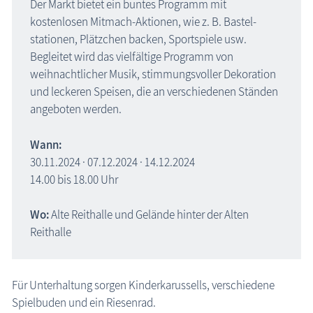
Der Markt bietet ein buntes Programm mit
Sumpfmeise
kostenlosen Mitmach-Aktionen, wie z. B. Bastel­
Tannenmeise
stationen, Plätzchen backen, Sportspiele usw.
Wintergoldhähnchen
Begleitet wird das vielfältige Programm von
weihnachtlicher Musik, stimmungsvoller Dekoration
Geschichten, Märchen & Sagen
und leckeren Speisen, die an verschiedenen Ständen
Kranich Grus grus
angeboten werden.
Maritimes
Wann:
Sehenswertes
30.11.2024 · 07.12.2024 · 14.12.2024
Traditionelles
14.00 bis 18.00 Uhr
Zeitzeugen
Wo:
Alte Reithalle und Gelände hinter der Alten
Begriffe erklärt
Reithalle
Veranstaltungen
Für Unterhaltung sorgen Kinderkarussells, verschiedene
Blog
Spielbuden und ein Riesenrad.