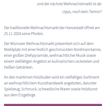
und der nächste Weihnachstmarkt ist ab:
die Natur erleben
Upps, noch kein Termin?
Naturschutzgebiete in M-V
Seen in M-V
Der traditionelle Weihnachtsmarkt der Hansestadt öffnet am
Berge Insel Usedom
25.11.2024 seine Pforten.
Recknitztal
Der Wismarer Weihnachtsmarkt präsentiert sich auf dem
Salzhaff
Marktplatz mit einer festlich geschmückten Nordmanntanne,
Ilex
einer großen Drehpyramide, weihnachtlicher Musik sowie
einem vielfältigen Angebot an kulinarischen Leckereien und
Vogelarten
heißen Getränken.
Amsel
Bachstelze
An den maritimen Holzbuden wird ein vielfältiges Sortiment
an weihnachtlichem Kunsthandwerk angeboten, darunter
Bergfink
Spielzeug, Schmuck, schwedische Waren sowie Holzkunst
Blaumeise
aus dem Erzgebirge.
Buntspecht
Buchfink