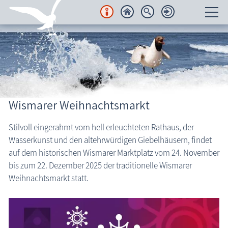
Unterkünfte
Regionales
Urlaubsorte
Wismarer Weihnachtsmarkt
Karten
Stilvoll eingerahmt vom hell erleuchteten Rathaus, der
Wasserkunst und den altehrwürdigen Giebelhäusern, findet
Freizeit
auf dem historischen Wismarer Marktplatz vom 24. November
bis zum 22. Dezember 2025 der traditionelle Wismarer
Wissenswertes
Weihnachtsmarkt statt.
Veranstaltungen
Fischland-Darß-Zingst Allgemein
Blog