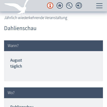
Jährlich wiederkehrende Veranstaltung
Unterkünfte
Dahlienschau
Regionales
Urlaubsorte
Wann?
Karten
August
täglich
Freizeit
Wissenswertes
Veranstaltungen
Wo?
Blog