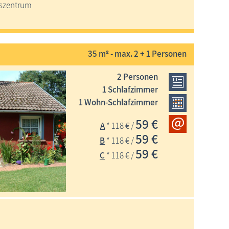
fszentrum
35 m² - max. 2 + 1 Personen
2 Personen
1 Schlafzimmer
1 Wohn-Schlafzimmer
59 €
A
* 118 € /
59 €
B
* 118 € /
59 €
C
* 118 € /