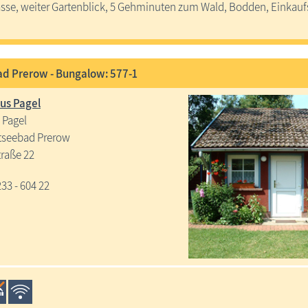
asse, weiter Gartenblick, 5 Gehminuten zum Wald, Bodden, Einkau
d Prerow - Bungalow: 577-1
us Pagel
 Pagel
tseebad Prerow
raße 22
233 - 604 22