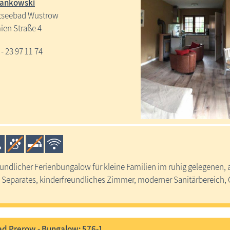
rankowski
tseebad Wustrow
ien Straße 4
 - 23 97 11 74
undlicher Ferienbungalow für kleine Familien im ruhig gelegenen,
Separates, kinderfreundliches Zimmer, moderner Sanitärbereich, 
d Prerow - Bungalow: 576-1