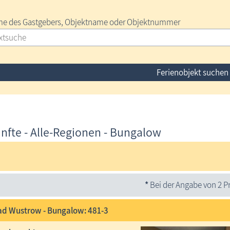
e des Gastgebers, Objektname oder Objektnummer
Ferienobjekt suchen
nfte - Alle-Regionen - Bungalow
*
Bei der Angabe von 2 Pr
d Wustrow - Bungalow: 481-3