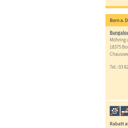
Born a. 
Bungalo
Möhring 
18375 Bor
Chaussee
Tel.: 03 8
Rabatt 