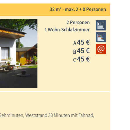
32 m² - max. 2 + 0 Personen
2 Personen
1 Wohn-Schlafzimmer
45 €
A
45 €
B
45 €
C
Gehminuten, Weststrand 30 Minuten mit Fahrrad,