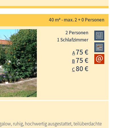
40 m² - max. 2 + 0 Personen
2 Personen
1 Schlafzimmer
75 €
A
75 €
B
80 €
C
alow, ruhig, hochwertig ausgestattet, teilüberdachte