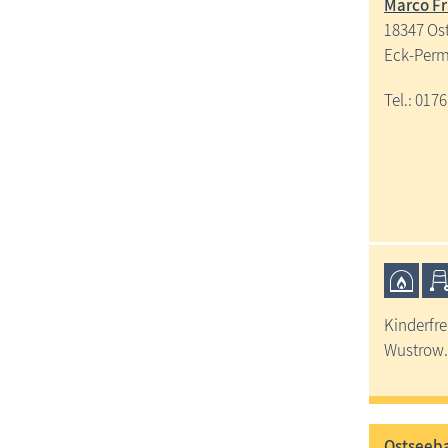
Marco F
18347 Os
Eck-Perm
Tel.: 0176
Kinderfre
Wustrow. 
Ostseeba