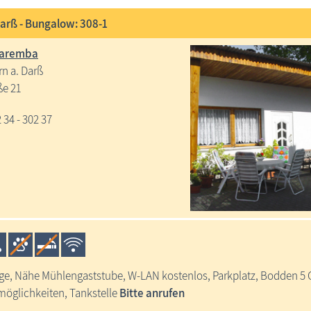
Darß - Bungalow: 308-1
Saremba
n a. Darß
ße 21
2 34 - 302 37
ge, Nähe Mühlengaststube, W-LAN kostenlos, Parkplatz, Bodden 5 
möglichkeiten, Tankstelle
Bitte anrufen