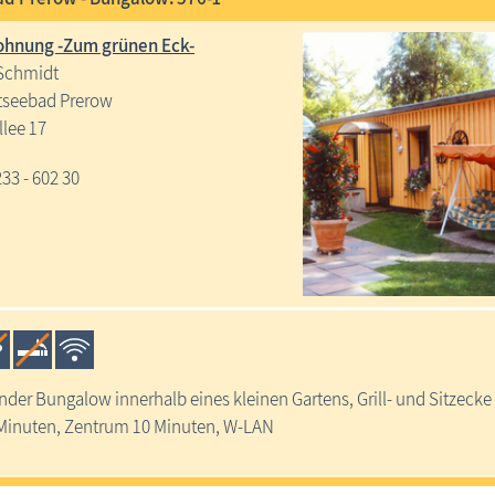
hnung -Zum grünen Eck-
Schmidt
tseebad Prerow
llee 17
233 - 602 30
ender Bungalow innerhalb eines kleinen Gartens, Grill- und Sitzeck
 Minuten, Zentrum 10 Minuten, W-LAN