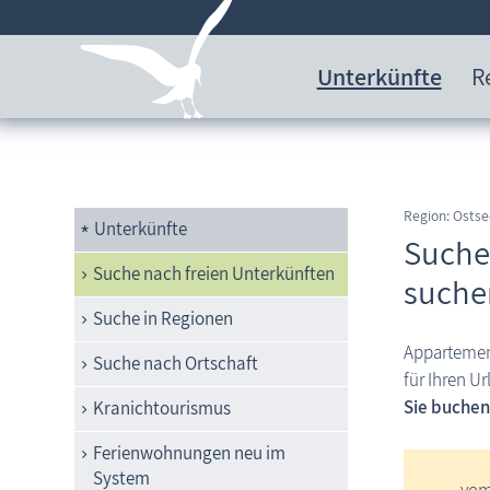
Unterkünfte
R
Region: Ost
Unterkünfte
Suche
Suche nach freien Unterkünften
suche
Suche in Regionen
Appartemen
Suche nach Ortschaft
für Ihren U
Sie buchen
Kranichtourismus
Ferienwohnungen neu im
System