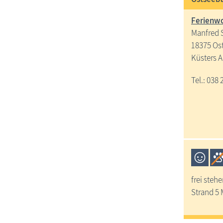
Ferienwo
Manfred 
18375 Os
Küsters A
Tel.: 038 
frei steh
Strand 5