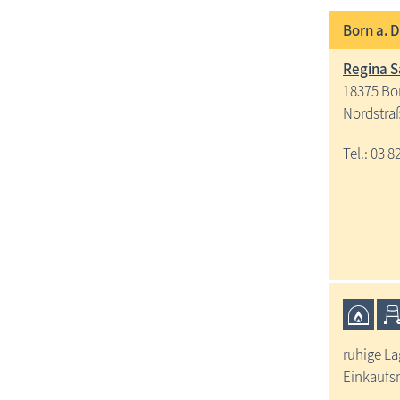
Born a. 
Regina 
18375 Bor
Nordstra
Tel.: 03 8
ruhige La
Einkaufs