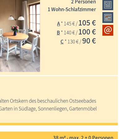
2 Personen
1 Wohn-Schlafzimmer
105 €
A
* 145 € /
100 €
B
* 140 € /
90 €
C
* 130 € /
 alten Ortskern des beschaulichen Ostseebades
Garten in Südlage, Sonnenliegen, Gartenmöbel
38 m² - max. 2 + 0 Personen