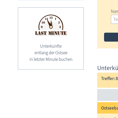
Nam
Unterkünfte
entlang der Ostsee
in letzter Minute buchen
Unterkü
Treffer: 8
Ostseeba