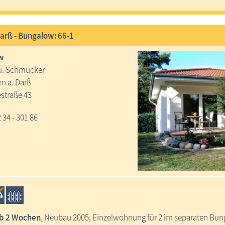
Darß - Bungalow: 66-1
w
u. Schmücker
n a. Darß
straße 43
2 34 - 301 86
ab 2 Wochen
, Neubau 2005, Einzelwohnung für 2 im separaten Bung