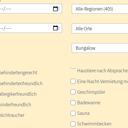
m
Haustiere nach Absprache
behindertengerecht
Eine-Nacht-Vermietung m
behindertenfreundlich
Geschirrspüler
allergikerfreundlich
Badewanne
kinderfreundlich
Sauna
Nichtraucher
Schwimmbecken