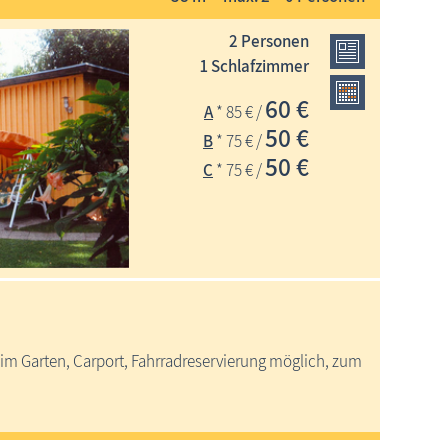
2 Personen
1 Schlafzimmer
60 €
A
* 85 € /
50 €
B
* 75 € /
50 €
C
* 75 € /
e im Garten, Carport, Fahrradreservierung möglich, zum