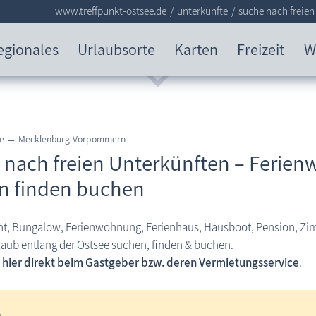
www.treffpunkt-ostsee.de
unterkünfte
suche nach freien
egionales
Urlaubsorte
Karten
Freizeit
W
see → Mecklenburg-Vorpommern
 nach freien Unterkünften – Ferie
n finden buchen
t, Bungalow, Ferienwohnung, Ferienhaus, Hausboot, Pension, Z
rlaub entlang der Ostsee suchen, finden & buchen.
 hier direkt beim Gastgeber bzw. deren Vermietungsservice
.