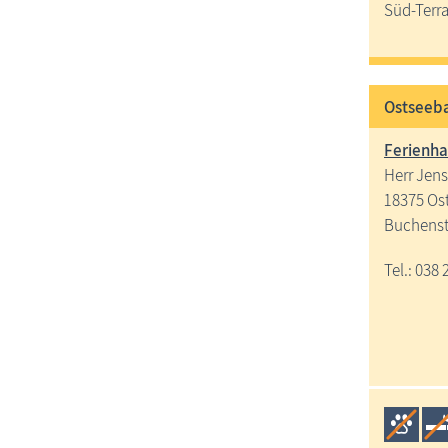
Süd-Terr
Ostseeba
Ferienha
Herr Jens
18375 Os
Buchenst
Tel.: 038 