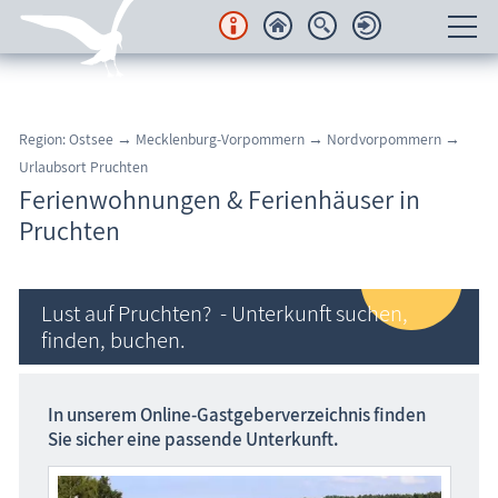
Unterkünfte
Region: Ostsee
→
Mecklenburg-Vorpommern
→
Nordvorpommern →
Regionales
Urlaubsort Pruchten
Ferienwohnungen & Ferienhäuser in
Urlaubsorte
Pruchten
Karten
Lust auf Pruchten? - Unterkunft suchen,
Freizeit
finden, buchen.
Wissenswertes
In unserem Online-Gastgeber­verzeichnis finden
Veranstaltungen
Sie sicher eine passende Unterkunft.
Blog