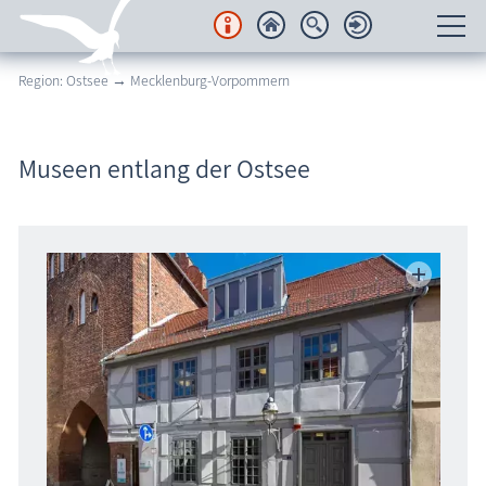
Region: Ostsee → Mecklenburg-Vorpommern
Unterkünfte
Regionales
Museen entlang der Ostsee
Urlaubsorte
Karten
Freizeit
Wissenswertes
Veranstaltungen
Blog