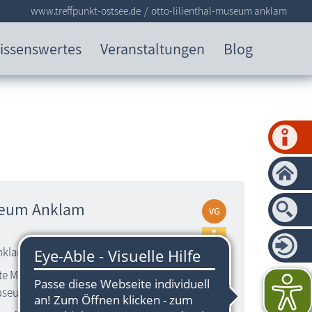
www.treffpunkt-ostsee.de
otto-lilienthal-museum anklam
issenswertes
Veranstaltungen
Blog
useum Anklam
nklam - Traum vom Fliegen
te Museum in der Geburtsstadt des
seum of the Year Award 1999)