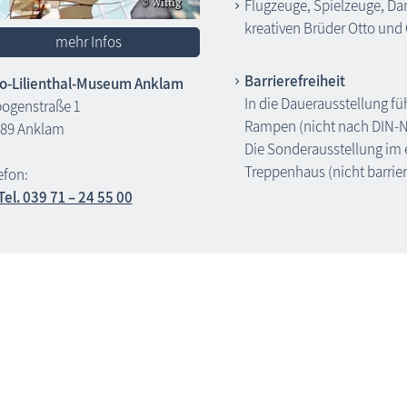
Flugzeuge, Spielzeuge, D
kreativen Brüder Otto und 
mehr Infos
Barrierefreiheit
o-Lilienthal-Museum Anklam
In die Dauerausstellung f
bogenstraße 1
Rampen (nicht nach DIN-N
89 Anklam
Die Sonderausstellung im e
Treppenhaus (nicht barriere
efon:
Tel. 039 71 – 24 55 00