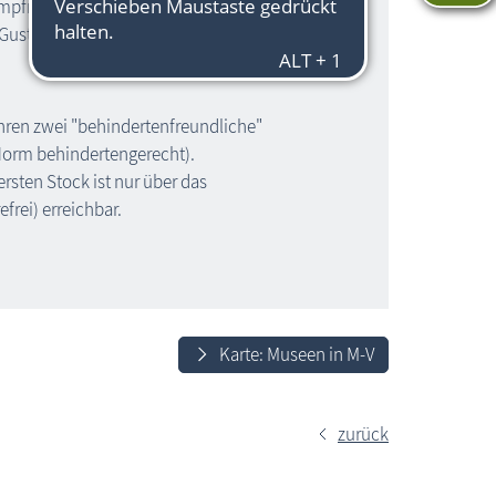
ampfmaschinen und der Garten Eden - die
Gustav Lilienthal
ühren zwei "behindertenfreundliche"
orm behindertengerecht).
rsten Stock ist nur über das
frei) erreichbar.
Karte: Museen in M-V
zurück