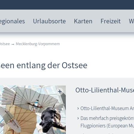
egionales
Urlaubsorte
Karten
Freizeit
W
 Ostsee → Mecklenburg-Vorpommern
een entlang der Ostsee
Otto-Lilienthal-M
Otto-Lilienthal-Museum A
Das mehrfach preisgekrön
Flugpioniers (European Mu