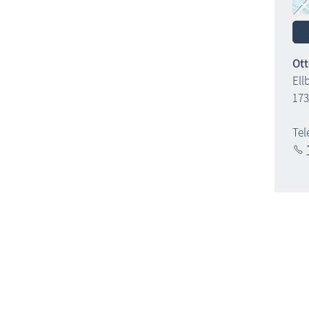
Ott
Ell
173
Tel