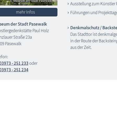
Ausstellung zum Künstler 
mehr Infos
Führungen und Projekttage
eum der Stadt Pasewalk
Denkmalschutz / Backste
stlergedenkstätte Paul Holz
Das Stadttor ist denkmalge
nzlauer Straße 23a
in der Route der Backstein
09 Pasewalk
aus der Zeit.
efon:
03973 - 251 233
oder
03973 - 251 234