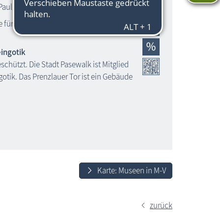
Paul Holz
 für Schulklassen
ingotik
schützt. Die Stadt Pasewalk ist Mitglied
gotik. Das Prenzlauer Tor ist ein Gebäude
Karte: Museen in M-V
zurück