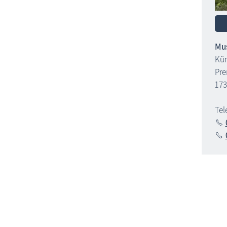
Mus
Kün
Pre
173
Tel