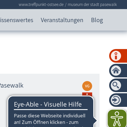
www.treffpunkt-ostsee.de
museum der stadt pasewalk
issenswertes
Veranstaltungen
Blog
Pasewalk