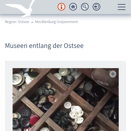
Region: Ostsee → Mecklenburg-Vorpommern
Unterkünfte
Regionales
Museen entlang der Ostsee
Urlaubsorte
Karten
Freizeit
Wissenswertes
Veranstaltungen
Blog