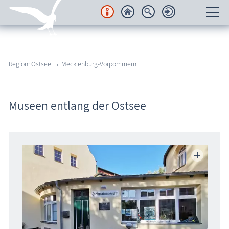
Unterkünfte
Region: Ostsee → Mecklenburg-Vorpommern
Regionales
Urlaubsorte
Museen entlang der Ostsee
Karten
Freizeit
Wissenswertes
Veranstaltungen
Blog