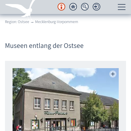
Region: Ostsee → Mecklenburg-Vorpommern
Unterkünfte
Regionales
Museen entlang der Ostsee
Urlaubsorte
Karten
Freizeit
Wissenswertes
Veranstaltungen
Blog