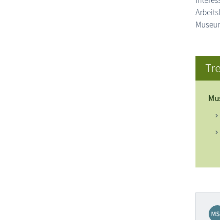
Intere
Arbeits
Museum
Tre
Mus