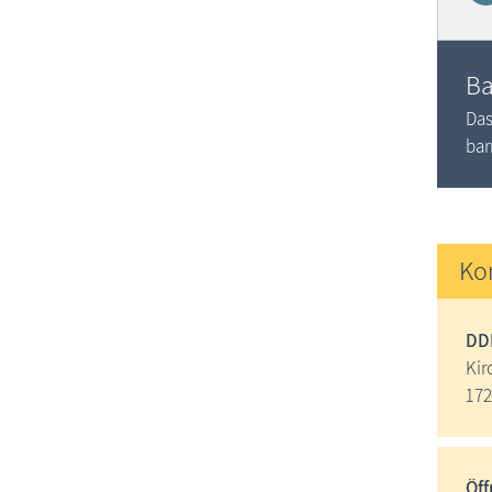
Ba
Das
bar
Ko
DD
Kir
172
Öff