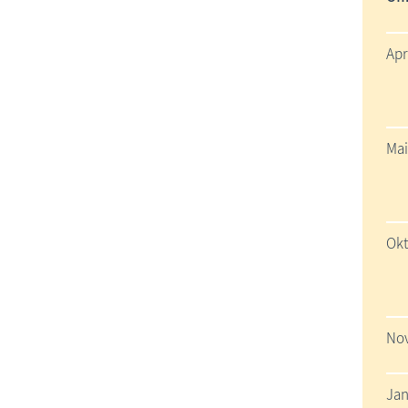
Apr
Mai
Okt
Nov
Jan