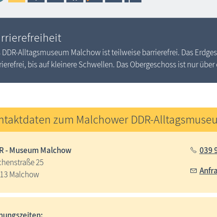
rrierefreiheit
 DDR-Alltagsmuseum Malchow ist teilweise barrierefrei. Das Erdges
rierefrei, bis auf kleinere Schwellen. Das Obergeschoss ist nur über
ntaktdaten zum Malchower DDR-Alltagsmuse
R - Museum Malchow
039 9
chenstraße 25
Anfr
13 Malchow
nungszeiten: