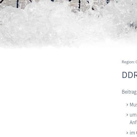
Region: 
DDR
Beitrag
Mus
umf
Anf
im 