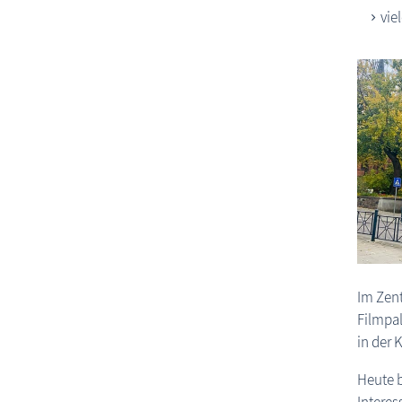
vie
Im Zent
Filmpal
in der
Heute b