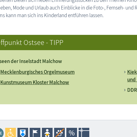
ssierten bieten sich neben Erinnerungsstücken zu den Themen Kin
leben, Mode und Urlaub auch Einblicke in die Foto-, Fernseh- und
s kann man sich ins Kinderland entführen lassen.
ffpunkt Ostsee - TIPP
een der Inselstadt Malchow
Mecklenburgisches Orgelmuseum
Kiek
und 
Kunstmuseum Kloster Malchow
DDR