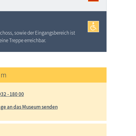
choss, sowie der Eingangsbereich ist
 eine Treppe erreichbar.
um
32 - 180 00
age an das Museum senden