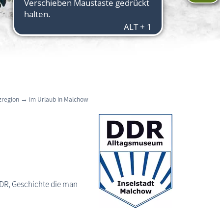
zregion
→
im Urlaub in Malchow
DR, Geschichte die man