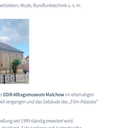
eitsleben, Mode, Rundfunktechnik u. v. m.
Malchow: DDR-Museum
as
DDR-Alltagsmuseum Malchow
im ehemaligen
el Zeit vergangen und das Gebäude des „Film-Palastes“
lung seit 1999 ständig erweitert wird.