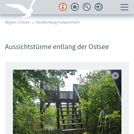
Region: Ostsee → Mecklenburg-Vorpommern
Unterkünfte
Regionales
Aussichtstürme entlang der Ostsee
Urlaubsorte
Karten
Freizeit
Wissenswertes
Veranstaltungen
Blog