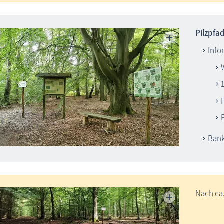
Pilzpfad
Info
Ban
Nach ca.