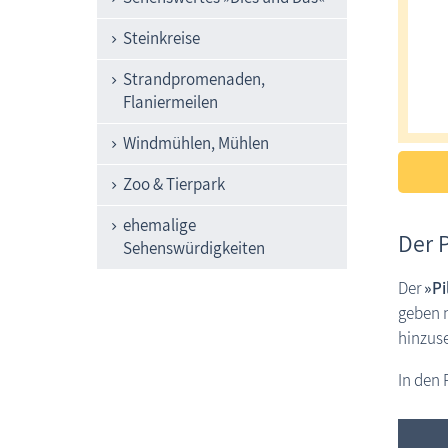
Steinkreise
Strandpromenaden,
Flaniermeilen
Windmühlen, Mühlen
Zoo & Tierpark
ehemalige
Der 
Sehenswürdigkeiten
Der
»Pi
geben n
hinzus
In den 