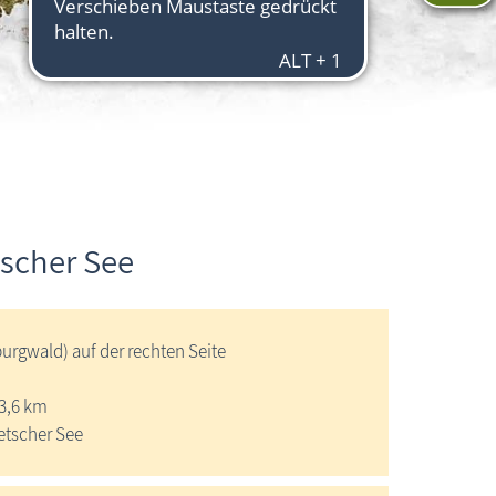
tscher See
urgwald) auf der rechten Seite
 3,6 km
etscher See