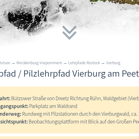
 Ostsee → Mecklenburg-Vorpommern → Lehrpfade Rostock → Vierburg
zpfad / Pilzlehrpfad Vierburg am Pee
ahrt:
Bützower Straße von Dreetz Richtung Rühn, Waldgebiet (Vierb
sgangspunkt:
Parkplatz am Waldrand
nderweg:
Rundweg mit Pilzstationen durch den Vierburgwald, ca.
sichtspunkt:
Beobachtungsplattform mit Blick auf den Großen Pe