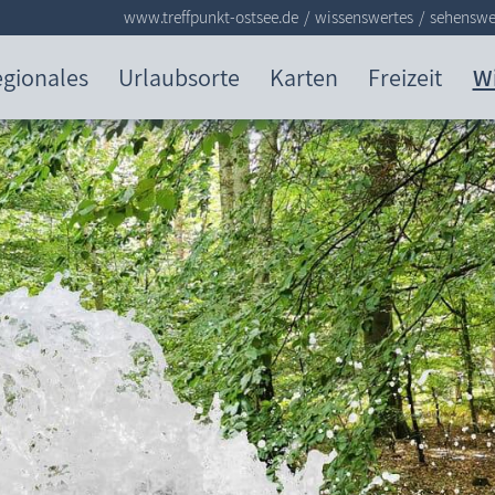
www.treffpunkt-ostsee.de
wissenswertes
sehenswe
gionales
Urlaubsorte
Karten
Freizeit
W