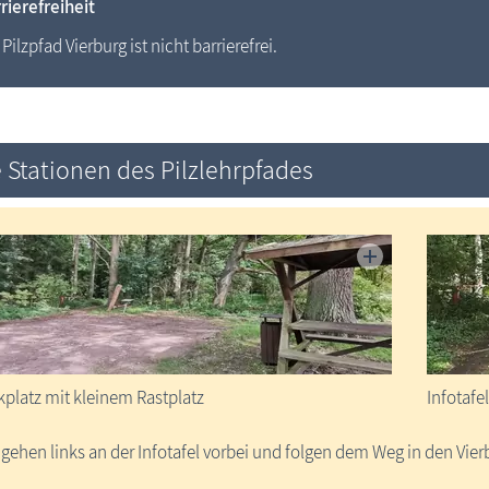
rierefreiheit
 Pilzpfad Vierburg ist nicht barrierefrei.
 Stationen des Pilzlehrpfades
kplatz mit kleinem Rastplatz
Infotafe
 gehen links an der Infotafel vorbei und folgen dem Weg in den Vie