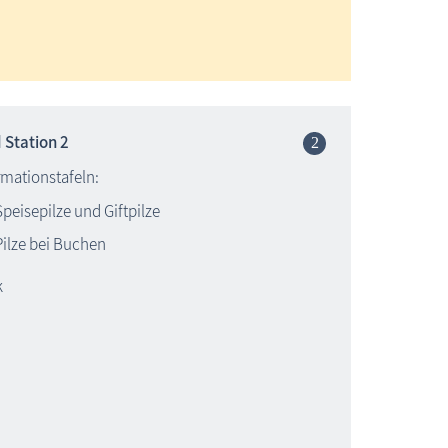
 Station 2
rmationstafeln:
Speisepilze und Giftpilze
Pilze bei Buchen
k