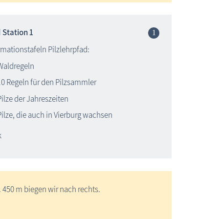
 Station 1
rmationstafeln Pilzlehrpfad:
Waldregeln
10 Regeln für den Pilzsammler
Pilze der Jahreszeiten
Pilze, die auch in Vierburg wachsen
k
 450 m biegen wir nach rechts.