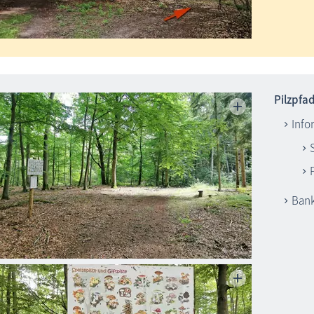
Pilzpfad
Info
Ban